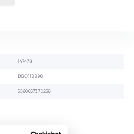
147478
BBQ118898
5060657370258