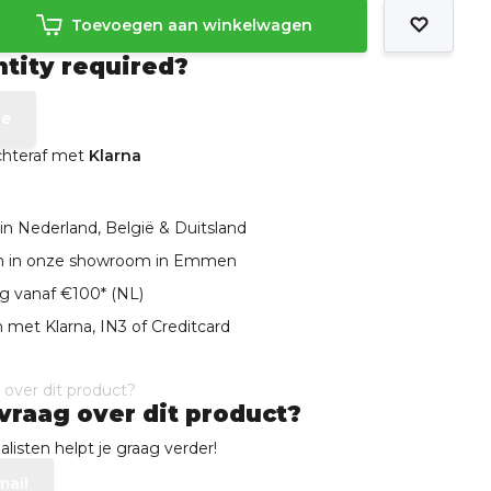
Toevoegen aan winkelwagen
ntity required?
te
achteraf met
Klarna
in Nederland, België & Duitsland
len in onze showroom in Emmen
ng vanaf €100* (NL)
 met Klarna, IN3 of Creditcard
vraag over dit product?
listen helpt je graag verder!
mail