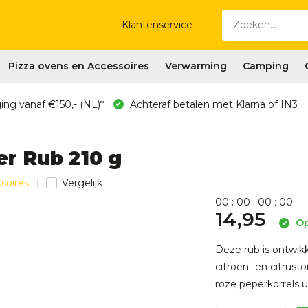
Klantenservice
Pizza ovens en Accessoires
Verwarming
Camping
ing vanaf €150,- (NL)*
Achteraf betalen met Klarna of IN3
r Rub 210 g
soires
Vergelijk
0
0
:
0
0
:
0
0
:
0
0
14,95
Op
Deze rub is ontwik
citroen- en citru
roze peperkorrels uit