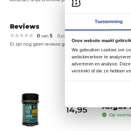
Toestemming
Reviews
0
5
van
Based on 0 reviews
Onze website maakt gebruik
Er zijn nog geen reviews geschreven over dit product..
We gebruiken cookies om cont
websiteverkeer te analyseren
adverteren en analyse. Deze
verstrekt of die ze hebben v
Angus 
14,95
Op voorraa