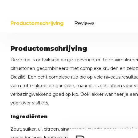
Productomschrijving
Reviews
Productomschrijving
Deze rub is ontwikkeld om je zeevruchten te maximaliseren
citrustonen gecombineerd met complexe kruiden en zeldza
Brazilië! Een echt complexe rub die op vele niveaus resultaa
zalm tot makreel en garnalen, maar dit is niet alleen voor v
verbazingwekkend goed op kip. Ook lekker wanneer je ee
voor over visfilets.
Ingrediënten
Zout, suiker, ui, citroen, sinaasappel, zwarte peper, venkel, s
koriander, anijs, knoflook, paprika, kardemom, karwijzaad, pe