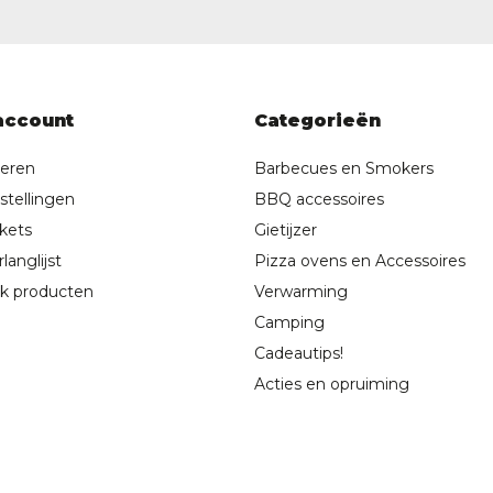
account
Categorieën
reren
Barbecues en Smokers
stellingen
BBQ accessoires
ckets
Gietijzer
langlijst
Pizza ovens en Accessoires
jk producten
Verwarming
Camping
Cadeautips!
Acties en opruiming