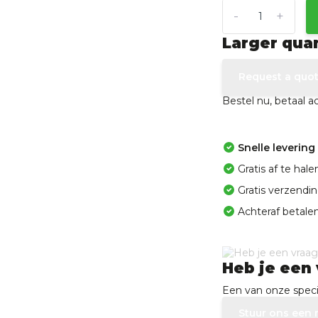
-
+
Larger qua
Request a quo
Bestel nu, betaal 
Snelle levering
Gratis af te ha
Gratis verzendi
Achteraf betalen
Heb je een 
Een van onze specia
Stuur ons een 