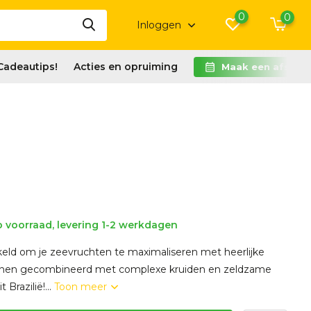
0
0
Inloggen
Cadeautips!
Acties en opruiming
Maak een afspra
 voorraad, levering 1-2 werkdagen
keld om je zeevruchten te maximaliseren met heerlijke
stonen gecombineerd met complexe kruiden en zeldzame
 Brazilië!...
Toon meer