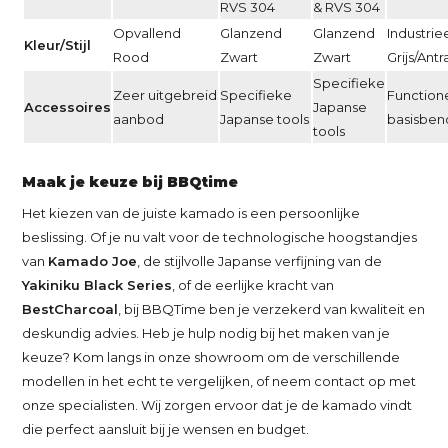
RVS 304
& RVS 304
Opvallend
Glanzend
Glanzend
Industrie
Kleur/Stijl
Rood
Zwart
Zwart
Grijs/Antr
Specifieke
Zeer uitgebreid
Specifieke
Function
Accessoires
Japanse
aanbod
Japanse tools
basisbe
tools
Maak je keuze bij BBQtime
Het kiezen van de juiste kamado is een persoonlijke
beslissing. Of je nu valt voor de technologische hoogstandjes
van
Kamado Joe
, de stijlvolle Japanse verfijning van de
Yakiniku Black Series
, of de eerlijke kracht van
BestCharcoal
, bij BBQTime ben je verzekerd van kwaliteit en
deskundig advies. Heb je hulp nodig bij het maken van je
keuze? Kom langs in onze showroom om de verschillende
modellen in het echt te vergelijken, of neem contact op met
onze specialisten. Wij zorgen ervoor dat je de kamado vindt
die perfect aansluit bij je wensen en budget.