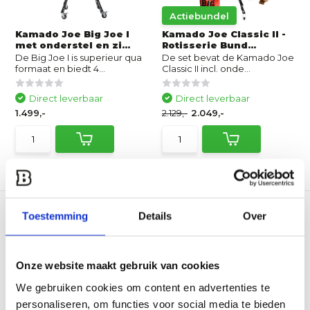
Actiebundel
Kamado Joe Big Joe I
Kamado Joe Classic II -
met onderstel en zi...
Rotisserie Bund...
De Big Joe I is superieur qua
De set bevat de Kamado Joe
formaat en biedt 4...
Classic II incl. onde...
Direct leverbaar
Direct leverbaar
1.499,-
2.129,-
2.049,-
Vergelijk
Vergelijk
Toestemming
Details
Over
Onze website maakt gebruik van cookies
Actiebundel
We gebruiken cookies om content en advertenties te
Kamado Joe Big Joe I -
Kamado Joe Big Joe II
personaliseren, om functies voor social media te bieden