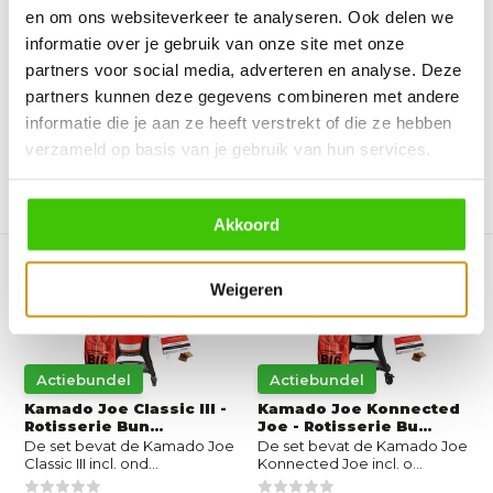
Starter Bundel
met onderstel en z...
en om ons websiteverkeer te analyseren. Ook delen we
De Kamado Joe Big Joe I is
De Big Joe is superieur in
nu extra voordelig te...
formaat en biedt een ...
informatie over je gebruik van onze site met onze
partners voor social media, adverteren en analyse. Deze
Direct leverbaar
Direct leverbaar
partners kunnen deze gegevens combineren met andere
1.636,85
1.579,-
1.999,-
informatie die je aan ze heeft verstrekt of die ze hebben
verzameld op basis van je gebruik van hun services.
Vergelijk
Vergelijk
Akkoord
Weigeren
Actiebundel
Actiebundel
Kamado Joe Classic III -
Kamado Joe Konnected
Rotisserie Bun...
Joe - Rotisserie Bu...
De set bevat de Kamado Joe
De set bevat de Kamado Joe
Classic III incl. ond...
Konnected Joe incl. o...