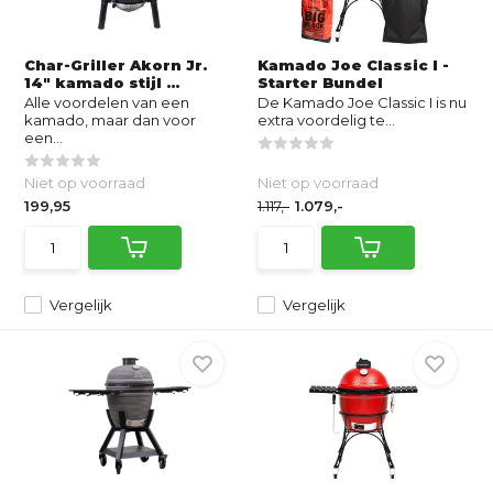
Char-Griller Akorn Jr.
Kamado Joe Classic I -
14" kamado stijl ...
Starter Bundel
Alle voordelen van een
De Kamado Joe Classic I is nu
kamado, maar dan voor
extra voordelig te...
een...
Niet op voorraad
Niet op voorraad
199,95
1.117,-
1.079,-
Vergelijk
Vergelijk