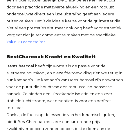
een modern, stoer uiterlijk. De Black Series kenmerkt zich
door een prachtige matzwarte afwerking en een robuust
onderstel, wat direct een luxe uitstraling geeft aan iedere
buitenkeuken. Het is de ideale keuze voor de grillmaster die
niet alleen prestaties eist, maar ook oog heeft voor esthetiek.
Vergeet niet je set compleet te maken met de specifieke
Yakiniku accessoires
.
BestCharcoal: Kracht en Kwaliteit
BestCharcoal
heeft zijn wortels in de passie voor de
allerbeste houtskool, en diezelfde toewijding zien we terug in
hun kamado’s. De kamado’s van BestCharcoal zijn ontworpen
voor de purist die houdt van een robuuste, no-nonsense
aanpak. Ze bieden een uitstekende isolatie en een zeer
stabiele luchtstroom, wat essentieel is voor een perfect
resultaat.
Dankzij de focus op de essentie van het keramisch grillen,
biedt BestCharcoal een zeer concurrerende prijs-
kwaliteitverhouding zonder concessies te doen aan de