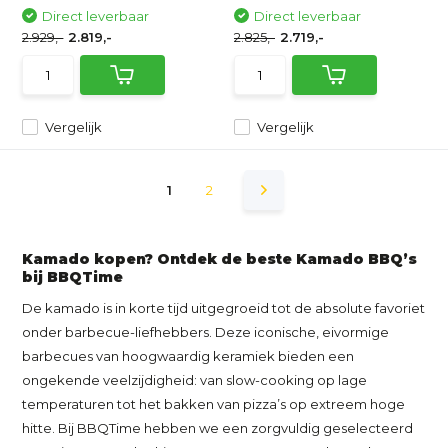
Direct leverbaar
Direct leverbaar
2.929,-
2.819,-
2.825,-
2.719,-
Vergelijk
Vergelijk
1
2
Kamado kopen? Ontdek de beste Kamado BBQ’s
bij BBQTime
De kamado is in korte tijd uitgegroeid tot de absolute favoriet
onder barbecue-liefhebbers. Deze iconische, eivormige
barbecues van hoogwaardig keramiek bieden een
ongekende veelzijdigheid: van slow-cooking op lage
temperaturen tot het bakken van pizza’s op extreem hoge
hitte. Bij BBQTime hebben we een zorgvuldig geselecteerd