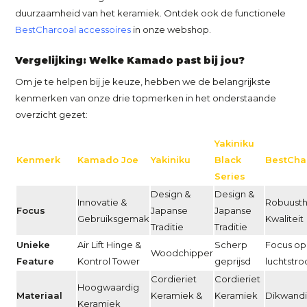
duurzaamheid van het keramiek. Ontdek ook de functionele
BestCharcoal accessoires
in onze webshop.
Vergelijking: Welke Kamado past bij jou?
Om je te helpen bij je keuze, hebben we de belangrijkste
kenmerken van onze drie topmerken in het onderstaande
overzicht gezet:
Yakiniku
Kenmerk
Kamado Joe
Yakiniku
Black
BestCha
Series
Design &
Design &
Innovatie &
Robuusthe
Focus
Japanse
Japanse
Gebruiksgemak
Kwaliteit
Traditie
Traditie
Unieke
Air Lift Hinge &
Scherp
Focus op
Woodchipper
Feature
Kontrol Tower
geprijsd
luchtstro
Cordieriet
Cordieriet
Hoogwaardig
Materiaal
Keramiek &
Keramiek
Dikwandi
Keramiek