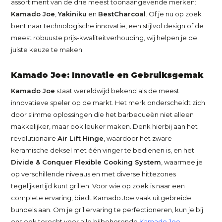
assortiment van de drie meest toonaangevende merken:
Kamado Joe
,
Yakiniku
en
BestCharcoal
. Of je nu op zoek
bent naar technologische innovatie, een stijlvol design of de
meest robuuste prijs-kwaliteitverhouding, wij helpen je de
juiste keuze te maken.
Kamado Joe: Innovatie en Gebruiksgemak
Kamado Joe
staat wereldwijd bekend als de meest
innovatieve speler op de markt. Het merk onderscheidt zich
door slimme oplossingen die het barbecueën niet alleen
makkelijker, maar ook leuker maken. Denk hierbij aan het
revolutionaire
Air Lift Hinge
, waardoor het zware
keramische deksel met één vinger te bedienen is, en het
Divide & Conquer Flexible Cooking System
, waarmee je
op verschillende niveaus en met diverse hittezones
tegelijkertijd kunt grillen. Voor wie op zoek is naar een
complete ervaring, biedt Kamado Joe vaak uitgebreide
bundels aan. Om je grillervaring te perfectioneren, kun je bij
ons ook terecht voor alle bijbehorende
Kamado Joe