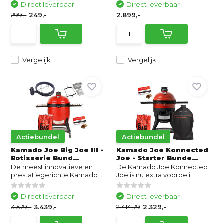
Direct leverbaar
Direct leverbaar
299,-
249,-
2.899,-
Vergelijk
Vergelijk
Actiebundel
Actiebundel
Kamado Joe Big Joe III -
Kamado Joe Konnected
Rotisserie Bund...
Joe - Starter Bunde...
De meest innovatieve en
De Kamado Joe Konnected
prestatiegerichte Kamado...
Joe is nu extra voordeli...
Direct leverbaar
Direct leverbaar
3.579,-
3.439,-
2.414,79
2.329,-