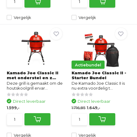
Vergelijk
Vergelijk
Actiebundel
Kamado Joe Classic II
Kamado Joe Classic II -
met onderstel en z...
Starter Bundel
Deze grill is gemaakt om de
De Kamado Joe Classic II is
houtskoolgrill ervar...
nu extra voordelig t...
Direct leverbaar
Direct leverbaar
1.599,-
1.716,85
1.649,-
Vergelijk
Vergelijk