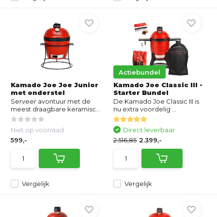
Actiebundel
Kamado Joe Joe Junior
Kamado Joe Classic III -
met onderstel
Starter Bundel
Serveer avontuur met de
De Kamado Joe Classic III is
meest draagbare keramisc...
nu extra voordelig ...
Niet op voorraad
Direct leverbaar
599,-
2.516,85
2.399,-
Vergelijk
Vergelijk