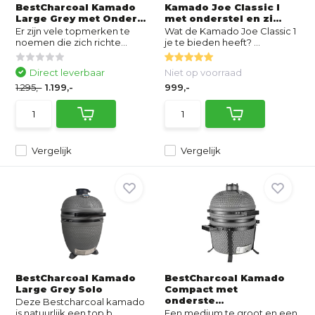
BestCharcoal Kamado
Kamado Joe Classic I
Large Grey met Onder...
met onderstel en zi...
Er zijn vele topmerken te
Wat de Kamado Joe Classic 1
noemen die zich richte...
je te bieden heeft? ...
Direct leverbaar
Niet op voorraad
1.295,-
1.199,-
999,-
Vergelijk
Vergelijk
BestCharcoal Kamado
BestCharcoal Kamado
Large Grey Solo
Compact met
onderste...
Deze Bestcharcoal kamado
is natuurlijk een top b...
Een medium te groot en een