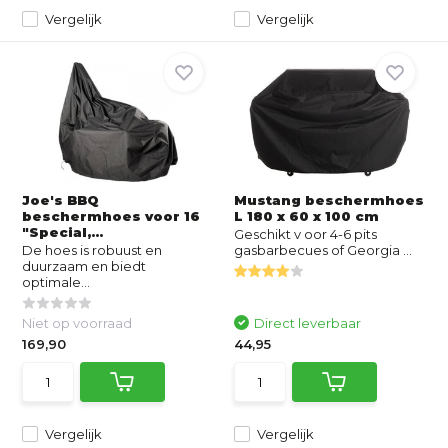
Vergelijk
Vergelijk
Joe's BBQ
Mustang beschermhoes
beschermhoes voor 16
L 180 x 60 x 100 cm
"Special,...
Geschikt v oor 4-6 pits
De hoes is robuust en
gasbarbecues of Georgia ...
duurzaam en biedt
optimale...
Niet op voorraad
Direct leverbaar
169,90
44,95
Vergelijk
Vergelijk