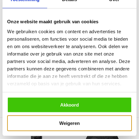
Onze website maakt gebruik van cookies
We gebruiken cookies om content en advertenties te
personaliseren, om functies voor social media te bieden
Masterbuilt
Kamado Joe Classic Joe
en om ons websiteverkeer te analyseren. Ook delen we
Beschermhoes voor 30
Dome beschermhoes
inch Sm...
Haal het meeste uit uw
informatie over je gebruik van onze site met onze
Bescherm je investering van
ingebouwde Kamado Joe
partners voor social media, adverteren en analyse. Deze
de Masterbuilt verti...
kam...
partners kunnen deze gegevens combineren met andere
informatie die je aan ze heeft verstrekt of die ze hebben
Niet op voorraad
Direct leverbaar
29,95
59,95
verzameld op basis van je gebruik van hun services.
Akkoord
Vergelijk
Vergelijk
Weigeren