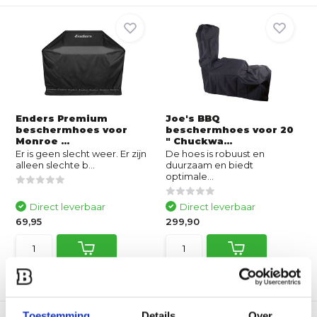
Enders Premium
Joe's BBQ
beschermhoes voor
beschermhoes voor 20
Monroe ...
" Chuckwa...
Er is geen slecht weer. Er zijn
De hoes is robuust en
alleen slechte b...
duurzaam en biedt
optimale...
Direct leverbaar
Direct leverbaar
69,95
299,90
Vergelijk
Vergelijk
Toestemming
Details
Over