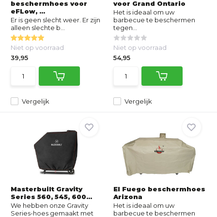
beschermhoes voor
voor Grand Ontario
eFLow, ...
Het is ideaal om uw
Er is geen slecht weer. Er zijn
barbecue te beschermen
alleen slechte b...
tegen...
Niet op voorraad
Niet op voorraad
39,95
54,95
Vergelijk
Vergelijk
Masterbuilt Gravity
El Fuego beschermhoes
Series 560, 545, 600...
Arizona
We hebben onze Gravity
Het is ideaal om uw
Series-hoes gemaakt met
barbecue te beschermen