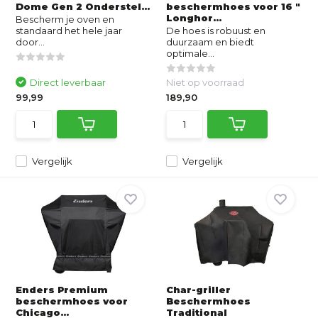
Dome Gen 2 Onderstel...
beschermhoes voor 16 "
Longhor...
Bescherm je oven en
standaard het hele jaar
De hoes is robuust en
door...
duurzaam en biedt
optimale...
Direct leverbaar
Niet op voorraad
99,99
189,90
Vergelijk
Vergelijk
Enders Premium
Char-griller
beschermhoes voor
Beschermhoes
Chicago...
Traditional