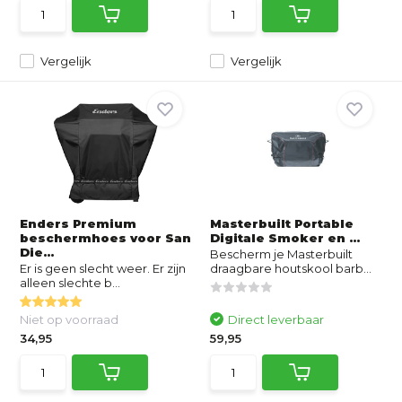
Vergelijk
Vergelijk
Enders Premium
Masterbuilt Portable
beschermhoes voor San
Digitale Smoker en ...
Die...
Bescherm je Masterbuilt
Er is geen slecht weer. Er zijn
draagbare houtskool barb...
alleen slechte b...
Niet op voorraad
Direct leverbaar
34,95
59,95