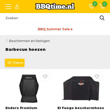
0
0
Snelle levering
Beschermen en Reinigen
Barbecue hoezen
Filters
Enders Premium
El Fuego beschermhoes