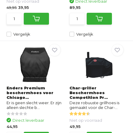
Niet op voorraad
Direct leverbaar
49,95
39,95
89,95
Vergelijk
Vergelijk
Enders Premium
Char-griller
beschermhoes voor
Beschermhoes
Chicago...
Competition Pr...
Er is geen slecht weer. Er zijn
Deze robuuste grillhoes is
alleen slechte b...
gemaakt voor de Char-...
Direct leverbaar
Niet op voorraad
44,95
49,95