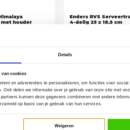
Himalaya
Enders RVS Serveertra
 met houder
4-delig 25 x 18,5 cm
ft een heerlijke en
Met de juiste grillaccessoires
tsm...
van elke ...
Details
Vergelijk
Direct leverbaar
Direct 
 van cookies
ent en advertenties te personaliseren, om functies voor social
24,95
. Ook delen we informatie over je gebruik van onze site met onz
 partners kunnen deze gegevens combineren met andere informat
erzameld op basis van je gebruik van hun services.
Weigeren