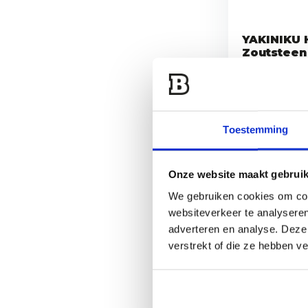
YAKINIKU 
Zoutsteen
eze steen gee
complexe zou
Toestemming
Vergelijk
Onze website maakt gebruik
We gebruiken cookies om cont
53,99
websiteverkeer te analyseren
adverteren en analyse. Deze
verstrekt of die ze hebben v
14,95
11,95