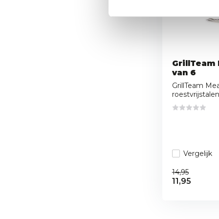
GrillTeam
van 6
GrillTeam Mea
roestvrijstalen 
Vergelijk
14,95
11,95