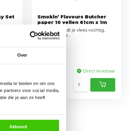
y Set
Smokin’ Flavours Butcher
paper 10 vellen 61cm x 1m
 maak je
Dit papier houdt je vlees vochtig,
maar is ademe...
Over
Vergelijk
leverbaar
Direct leverbaar
 media te bieden en om ons
25,95
e partners voor social media,
ie die je aan ze heeft
Akkoord