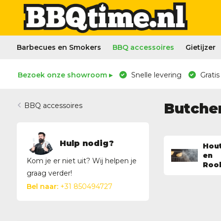
Barbecues en Smokers
BBQ accessoires
Gietijzer
Bezoek onze showroom ▸
Snelle levering
Gratis
Butche
BBQ accessoires
Hulp nodig?
Hou
en
Kom je er niet uit? Wij helpen je
Roo
graag verder!
Bel naar:
+31 850494727