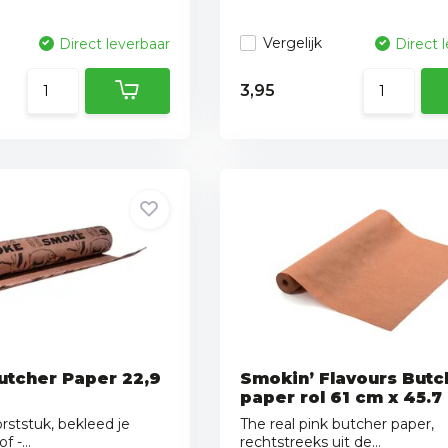
Vergelijk
Direct leverbaar
Direct 
3,95
utcher Paper 22,9
Smokin’ Flavours Butc
paper rol 61 cm x 45.7
ststuk, bekleed je
The real pink butcher paper,
 -...
rechtstreeks uit de...