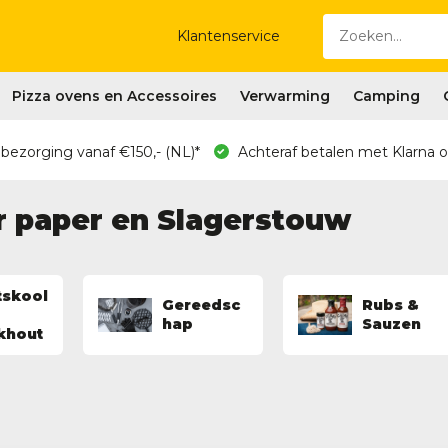
Klantenservice
Pizza ovens en Accessoires
Verwarming
Camping
 bezorging vanaf €150,- (NL)*
Achteraf betalen met Klarna o
r paper en Slagerstouw
tskool
Gereedsc
Rubs &
hap
Sauzen
khout