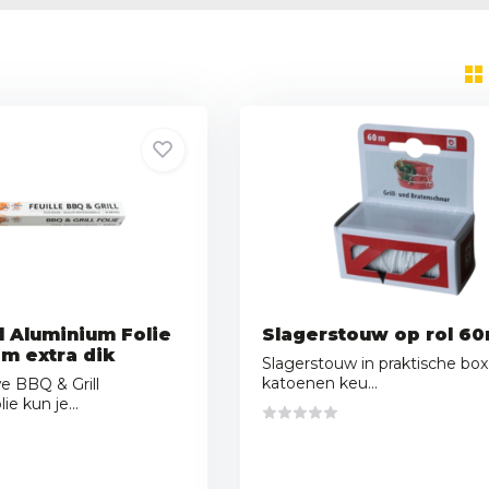
l Aluminium Folie
Slagerstouw op rol 6
m extra dik
Slagerstouw in praktische bo
katoenen keu...
e BBQ & Grill
e kun je...