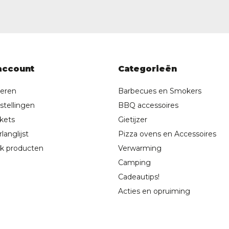
account
Categorieën
reren
Barbecues en Smokers
stellingen
BBQ accessoires
ckets
Gietijzer
langlijst
Pizza ovens en Accessoires
jk producten
Verwarming
Camping
Cadeautips!
Acties en opruiming