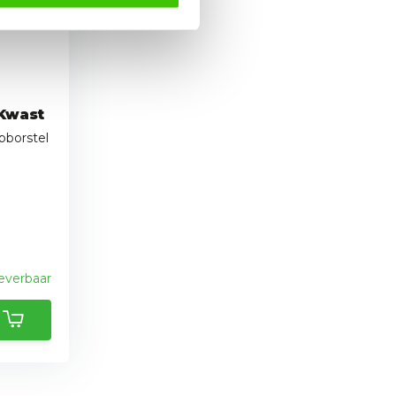
 Kwast
pborstel
leverbaar