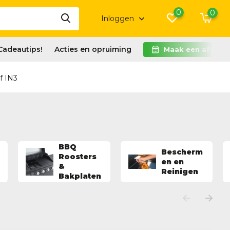
0
0
Inloggen
Cadeautips!
Acties en opruiming
Maak een afspra
f IN3
BBQ
Bescherm
Roosters
en en
&
Reinigen
Bakplaten