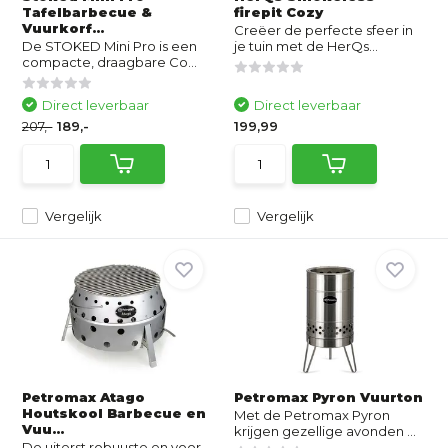
Tafelbarbecue &
firepit Cozy
Vuurkorf...
Creëer de perfecte sfeer in
De STOKED Mini Pro is een
je tuin met de HerQs...
compacte, draagbare Co...
Direct leverbaar
Direct leverbaar
207,-
189,-
199,99
Vergelijk
Vergelijk
Petromax Atago
Petromax Pyron Vuurton
Houtskool Barbecue en
Met de Petromax Pyron
Vuu...
krijgen gezellige avonden ...
De uiterst robuuste en voor