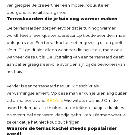
van gietijzer. Je creëert hier een mooie, robuuste en
bourgondische uitstraling mee.
Terrashaarden die je tuin nog warmer maken
De terrashaarden zorgen ervoor dat je tuin nog warmer
wordt. Niet alleen qua temperatuur op koude avonden, maar
ook qua sfeer. Een terras kachel ziet er gezellig uit en geeft
sfeer. Dit geldt niet alleen wanneer die aan staat, maar ook
wanneer deze uit is. De uitstraling van een terrashaard geeft
aan dat er graag sfeervolle avonden zijn bij de bewoners van
het huis.
Verder is een terrashaard natuurlijk geschikt als
verwarmingselement. Op deze manier kun je urenlang buiten
zitten na een avond
BBQ’en
. Wie wil dat nou niet! Om de
avond helemaal af te maken kun je lekkere hapjes, drankjes
en eventueel een warm kleedje gebruiken. Hiermee weet je
zeker dat je het niet koud zult krijgen.
Waarom de terras kachel steeds populairder
wordt