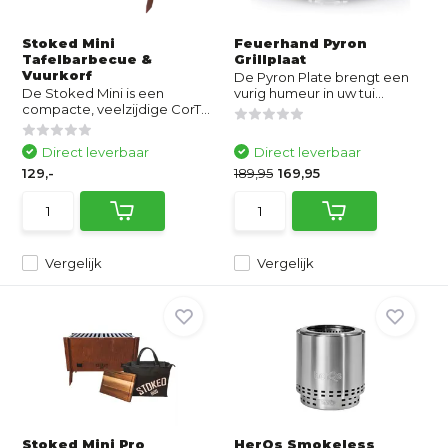
Stoked Mini
Feuerhand Pyron
Tafelbarbecue &
Grillplaat
Vuurkorf
De Pyron Plate brengt een
De Stoked Mini is een
vurig humeur in uw tui...
compacte, veelzijdige CorT...
Direct leverbaar
Direct leverbaar
129,-
189,95
169,95
Vergelijk
Vergelijk
Stoked Mini Pro
HerQs Smokeless