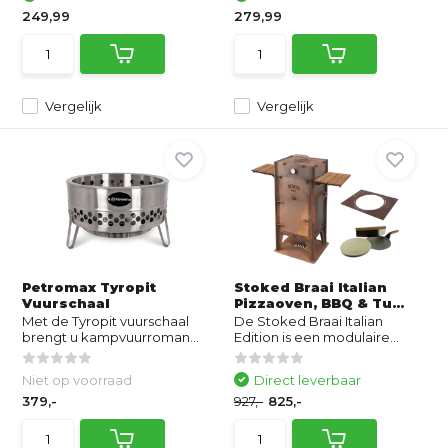
249,99
279,99
Vergelijk
Vergelijk
Petromax Tyropit
Stoked Braai Italian
Vuurschaal
Pizzaoven, BBQ & Tu...
Met de Tyropit vuurschaal
De Stoked Braai Italian
brengt u kampvuurroman...
Edition is een modulaire...
Niet op voorraad
Direct leverbaar
379,-
927,-
825,-