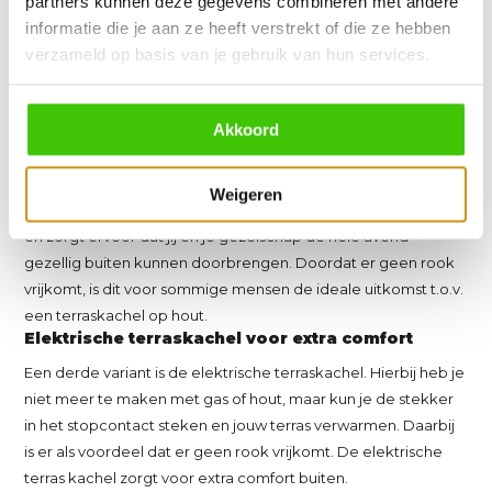
partners kunnen deze gegevens combineren met andere
terrashaard aan te steken, maar draaien ze gewoon aan een
informatie die je aan ze heeft verstrekt of die ze hebben
knopje. Daarnaast heb je ook geen houtblokken meer nodig,
verzameld op basis van je gebruik van hun services.
waardoor je de avonden op het terras minder hoeft voor te
bereiden.
Akkoord
Je hebt natuurlijk wel een gastank nodig voor de tuinkachel
die op gas werkt. De gasflessen kun je op veel plekken
Weigeren
kopen en laten bijvullen. De variant op gas geeft veel warmte
en zorgt ervoor dat jij en je gezelschap de hele avond
gezellig buiten kunnen doorbrengen. Doordat er geen rook
vrijkomt, is dit voor sommige mensen de ideale uitkomst t.o.v.
een terraskachel op hout.
Elektrische terraskachel voor extra comfort
Een derde variant is de elektrische terraskachel. Hierbij heb je
niet meer te maken met gas of hout, maar kun je de stekker
in het stopcontact steken en jouw terras verwarmen. Daarbij
is er als voordeel dat er geen rook vrijkomt. De elektrische
terras kachel zorgt voor extra comfort buiten.