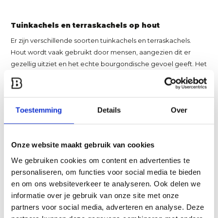
Tuinkachels en terraskachels op hout
Er zijn verschillende soorten tuinkachels en terraskachels.
Hout wordt vaak gebruikt door mensen, aangezien dit er
gezellig uitziet en het echte bourgondische gevoel geeft. Het
geknisper tijdens de koudere avonden zorgt voor extra sfeer
en gezelligheid. Hierbij is het wel van belang dat je
houtblokken op voorraad hebt, zodat je halverwege de
Toestemming
Details
Over
avond niet koud zit.
Een terraskachel op hout heeft als voordeel dat je deze
Onze website maakt gebruik van cookies
overal neer kunt zetten. Vaak zijn de houtkachels voor de tuin
gemakkelijk te verslepen en hebben deze geen kabels.
We gebruiken cookies om content en advertenties te
Hierdoor kun je deze met het terras meebewegen of uit de
personaliseren, om functies voor social media te bieden
wind zetten, zodat je geen rook in je gezicht krijgt.
en om ons websiteverkeer te analyseren. Ook delen we
Terraskachels op gas
informatie over je gebruik van onze site met onze
Een terraskachel op gas heeft steeds meer de voorkeur voor
partners voor social media, adverteren en analyse. Deze
mensen. Hierbij hoeven zij geen moeite te doen om de