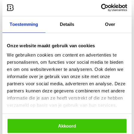
Cookies kunt u alleen zelf verwijderen, omdat deze op uw
computer zijn opgeslagen. Instructies voor het aanpassen en
uitschakelen van de cookies vindt u onder het kopje ‘Help’ in
Toestemming
Details
Over
de toolbar van de meeste internetbrowsers. Let er op dat de
meeste webshops – waaronder BBQtime.nl – niet goed
werken als je de cookies uitschakelt. Wil je meer weten over
Onze website maakt gebruik van cookies
de privacy en welke informatie wij bewaren bij BBQtime.nl?
We gebruiken cookies om content en advertenties te
Bekijk dan het privacy document.
personaliseren, om functies voor social media te bieden
en om ons websiteverkeer te analyseren. Ook delen we
informatie over je gebruik van onze site met onze
Klantenservice
partners voor social media, adverteren en analyse. Deze
partners kunnen deze gegevens combineren met andere
Over ons
informatie die je aan ze heeft verstrekt of die ze hebben
Veelgestelde vragen & contact
verzameld op basis van je gebruik van hun services.
Verzenden & retourneren
Garantie en service
Akkoord
Betaalmethoden