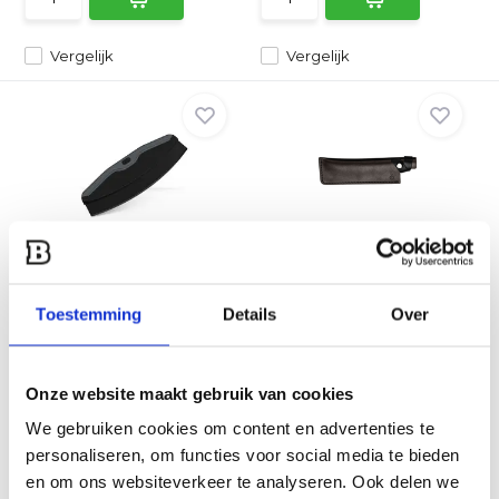
Vergelijk
Vergelijk
Witt Wiegemes Soft
Forged Leather Hoes
Grip | Zwart
Hakbijl
De Witt Pizza Rocker Cutter
Het beschermen,
heeft een gebogen ro...
Toestemming
Details
meenemen en het
Over
onderhouden van ...
Direct leverbaar
Direct leverbaar
Onze website maakt gebruik van cookies
49,95
12,75
9,95
We gebruiken cookies om content en advertenties te
personaliseren, om functies voor social media te bieden
en om ons websiteverkeer te analyseren. Ook delen we