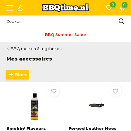
0
0
BBQ Summer Sale ▸
BBQ messen & snijplanken
Mes accessoires
Filters
Smokin’ Flavours
Forged Leather Hoes