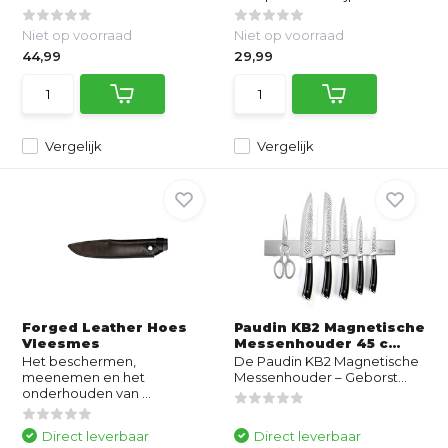
Niet op voorraad
Niet op voorraad
44,99
29,99
Vergelijk
Vergelijk
Forged Leather Hoes
Paudin KB2 Magnetische
Vleesmes
Messenhouder 45 c...
Het beschermen,
De Paudin KB2 Magnetische
meenemen en het
Messenhouder – Geborst...
onderhouden van ...
Direct leverbaar
Direct leverbaar