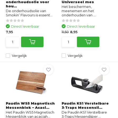
onderhoudsolie voor
Universeel mes
hou...
Het beschermen,
De onderhoudsolie van
meenemen en het
Smokin’ Flavours is essent...
onderhouden van ...
Direct leverbaar
Direct leverbaar
7,95
11,50
8,95
Vergelijk
Vergelijk
Paudin WS5 Magnetisch
Paudin KS1 Verstelbare
Messenblok – Acaci...
3‑Traps Messensli...
Het Paudin WS5 Magnetisch
De Paudin KS1 Verstelbare
Messenblok van acaciah...
3‑Traps Messenslijper ...