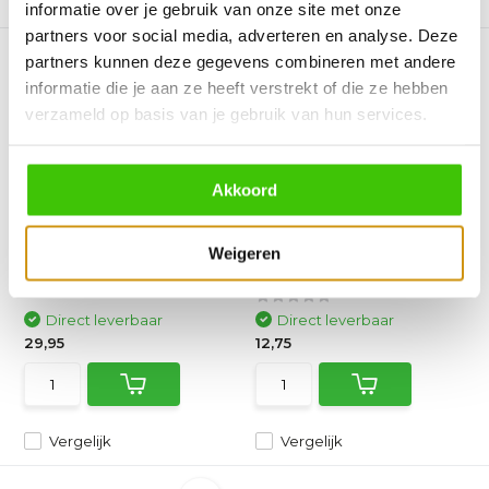
Vergelijk
Vergelijk
informatie over je gebruik van onze site met onze
partners voor social media, adverteren en analyse. Deze
partners kunnen deze gegevens combineren met andere
informatie die je aan ze heeft verstrekt of die ze hebben
verzameld op basis van je gebruik van hun services.
Akkoord
Witt Cutter Wiel Soft
Forged Leather Hoes
Grip | Zwart
Broodmes
Het Witt Pizza Cutter Wheel
Het beschermen,
Weigeren
heeft een scherp roe...
meenemen en het
onderhouden van ...
Direct leverbaar
Direct leverbaar
29,95
12,75
Vergelijk
Vergelijk