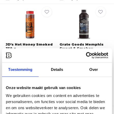
JD’s Hot Honey Smoked
Grate Goods Memphis
350 g
Sweet & Smokey
Barbe...
Introductie van de
gloednieuwe JD's Smoky
Waar veel sauzen in Memphis
Hot Ho...
‘tangy’ - zurig en e...
Toestemming
Details
Over
Direct leverbaar
Direct leverbaar
10,95
11,95
Onze website maakt gebruik van cookies
We gebruiken cookies om content en advertenties te
Vergelijk
Vergelijk
personaliseren, om functies voor social media te bieden
en om ons websiteverkeer te analyseren. Ook delen we
informatie over je gebruik van onze site met onze