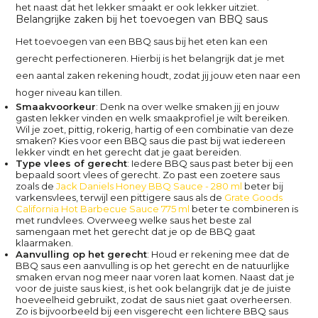
het naast dat het lekker smaakt er ook lekker uitziet.
Belangrijke zaken bij het toevoegen van BBQ saus
Het toevoegen van een BBQ saus bij het eten kan een
gerecht perfectioneren. Hierbij is het belangrijk dat je met
een aantal zaken rekening houdt, zodat jij jouw eten naar een
hoger niveau kan tillen.
Smaakvoorkeur
: Denk na over welke smaken jij en jouw
gasten lekker vinden en welk smaakprofiel je wilt bereiken.
Wil je zoet, pittig, rokerig, hartig of een combinatie van deze
smaken? Kies voor een BBQ saus die past bij wat iedereen
lekker vindt en het gerecht dat je gaat bereiden.
Type vlees of gerecht
: Iedere BBQ saus past beter bij een
bepaald soort vlees of gerecht. Zo past een zoetere saus
zoals de
Jack Daniels Honey BBQ Sauce - 280 ml
beter bij
varkensvlees, terwijl een pittigere saus als de
Grate Goods
California Hot Barbecue Sauce 775 ml
beter te combineren is
met rundvlees. Overweeg welke saus het beste zal
samengaan met het gerecht dat je op de BBQ gaat
klaarmaken.
Aanvulling op het gerecht
: Houd er rekening mee dat de
BBQ saus een aanvulling is op het gerecht en de natuurlijke
smaken ervan nog meer naar voren laat komen. Naast dat je
voor de juiste saus kiest, is het ook belangrijk dat je de juiste
hoeveelheid gebruikt, zodat de saus niet gaat overheersen.
Zo is bijvoorbeeld bij een visgerecht een lichtere BBQ saus