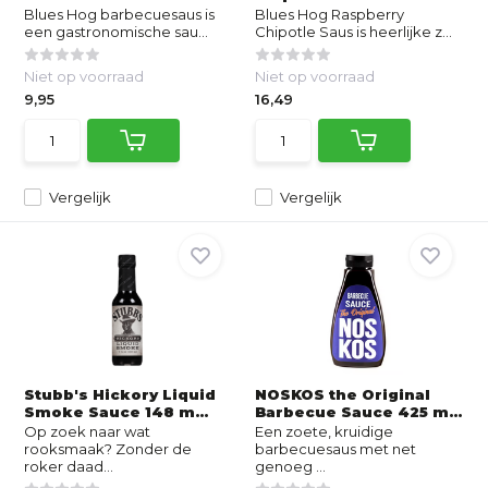
Blues Hog barbecuesaus is
Blues Hog Raspberry
een gastronomische sau...
Chipotle Saus is heerlijke z...
Niet op voorraad
Niet op voorraad
9,95
16,49
Vergelijk
Vergelijk
Stubb's Hickory Liquid
NOSKOS the Original
Smoke Sauce 148 m...
Barbecue Sauce 425 m...
Op zoek naar wat
Een zoete, kruidige
rooksmaak? Zonder de
barbecuesaus met net
roker daad...
genoeg ...