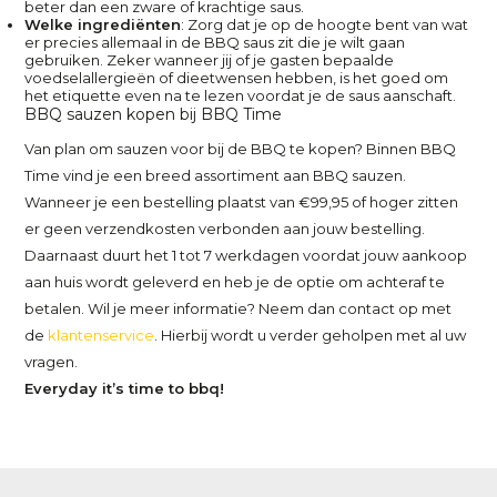
beter dan een zware of krachtige saus.
Welke ingrediënten
: Zorg dat je op de hoogte bent van wat
er precies allemaal in de BBQ saus zit die je wilt gaan
gebruiken. Zeker wanneer jij of je gasten bepaalde
voedselallergieën of dieetwensen hebben, is het goed om
het etiquette even na te lezen voordat je de saus aanschaft.
BBQ sauzen kopen bij BBQ Time
Van plan om sauzen voor bij de BBQ te kopen? Binnen BBQ
Time vind je een breed assortiment aan BBQ sauzen.
Wanneer je een bestelling plaatst van €99,95 of hoger zitten
er geen verzendkosten verbonden aan jouw bestelling.
Daarnaast duurt het 1 tot 7 werkdagen voordat jouw aankoop
aan huis wordt geleverd en heb je de optie om achteraf te
betalen. Wil je meer informatie? Neem dan contact op met
de
klantenservice
. Hierbij wordt u verder geholpen met al uw
vragen.
Everyday it’s time to bbq!