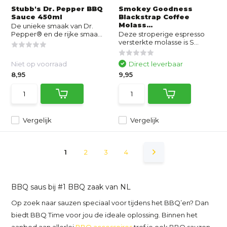
Stubb's Dr. Pepper BBQ
Smokey Goodness
Sauce 450ml
Blackstrap Coffee
Molass...
De unieke smaak van Dr.
Pepper® en de rijke smaa...
Deze stroperige espresso
versterkte molasse is S...
Niet op voorraad
Direct leverbaar
8,95
9,95
Vergelijk
Vergelijk
1
2
3
4
BBQ saus bij #1 BBQ zaak van NL
Op zoek naar sauzen speciaal voor tijdens het BBQ’en? Dan
biedt BBQ Time voor jou de ideale oplossing. Binnen het