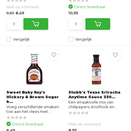
Niet op voorraad
Direct leverbaar
9,95
8,49
10,95
Vergelijk
Vergelijk
Sweet Baby Ray's
Stubb's Texas Sriracha
Hickory & Brown Sugar
Anytime Sauce 330...
b...
Een smaakvolle mix van
Voeg verschillende smaken
chilipepers, knoflook en ...
toe aan het vlees met ...
Direct leverbaar
Niet op voorraad
6,49
8,95