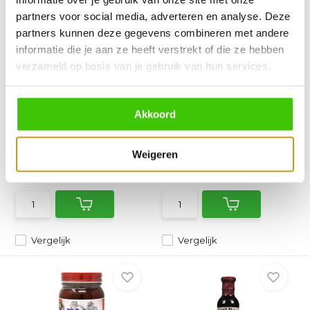
partners voor social media, adverteren en analyse. Deze
partners kunnen deze gegevens combineren met andere
informatie die je aan ze heeft verstrekt of die ze hebben
verzameld op basis van je gebruik van hun services.
Blues Hog Smokey
Turnpike Japanese
Mountain BBQ Sauce
Sesame BBQ Sauce 445
Sque...
g
Akkoord
Blues Hog Smokey Mountain
Dankzij de sesam in deze
Sauce is een unieke gr...
bbq saus heeft ‘ie een ...
Weigeren
Direct leverbaar
Direct leverbaar
14,45
8,95
Vergelijk
Vergelijk