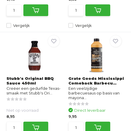
Vergelijk
Vergelijk
Stubb's Original BBQ
Grate Goods Mississippi
Sauce 450ml
Comeback Barbecu...
Creëer een gedurfde Texas-
Een veelzijdige
smaak met Stubb's Ori...
barbecuesaus op basis van
mayona...
Niet op voorraad
Direct leverbaar
8,95
9,95