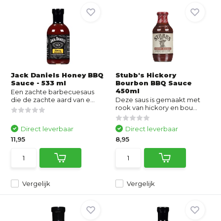
Jack Daniels Honey BBQ
Stubb's Hickory
Sauce - 533 ml
Bourbon BBQ Sauce
450ml
Een zachte barbecuesaus
die de zachte aard van e...
Deze saus is gemaakt met
rook van hickory en bou...
Direct leverbaar
Direct leverbaar
11,95
8,95
Vergelijk
Vergelijk