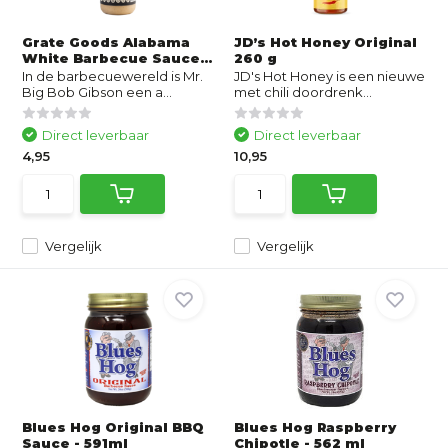
Grate Goods Alabama
JD’s Hot Honey Original
White Barbecue Sauce...
260 g
In de barbecuewereld is Mr.
JD's Hot Honey is een nieuwe
Big Bob Gibson een a...
met chili doordrenk...
Direct leverbaar
Direct leverbaar
4,95
10,95
Vergelijk
Vergelijk
Blues Hog Original BBQ
Blues Hog Raspberry
Sauce - 591ml
Chipotle - 562 ml