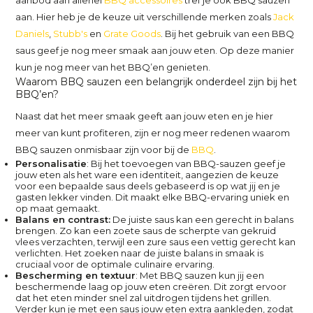
aanbod aan allerlei
BBQ accessoires
tref je ook BBQ sauzen
aan. Hier heb je de keuze uit verschillende merken zoals
Jack
Daniels
,
Stubb's
en
Grate Goods
. Bij het gebruik van een BBQ
saus geef je nog meer smaak aan jouw eten. Op deze manier
kun je nog meer van het BBQ’en genieten.
Waarom BBQ sauzen een belangrijk onderdeel zijn bij het
BBQ’en?
Naast dat het meer smaak geeft aan jouw eten en je hier
meer van kunt profiteren, zijn er nog meer redenen waarom
BBQ sauzen onmisbaar zijn voor bij de
BBQ
.
Personalisatie
: Bij het toevoegen van BBQ-sauzen geef je
jouw eten als het ware een identiteit, aangezien de keuze
voor een bepaalde saus deels gebaseerd is op wat jij en je
gasten lekker vinden. Dit maakt elke BBQ-ervaring uniek en
op maat gemaakt.
Balans en contrast:
De juiste saus kan een gerecht in balans
brengen. Zo kan een zoete saus de scherpte van gekruid
vlees verzachten, terwijl een zure saus een vettig gerecht kan
verlichten. Het zoeken naar de juiste balans in smaak is
cruciaal voor de optimale culinaire ervaring.
Bescherming en textuur
: Met BBQ sauzen kun jij een
beschermende laag op jouw eten creëren. Dit zorgt ervoor
dat het eten minder snel zal uitdrogen tijdens het grillen.
Verder kun je met een saus jouw eten extra aankleden, zodat