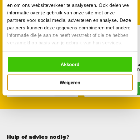
GOED TE COMBINEREN
en om ons websiteverkeer te analyseren. Ook delen we
Met deze accessoires
informatie over je gebruik van onze site met onze
partners voor social media, adverteren en analyse. Deze
partners kunnen deze gegevens combineren met andere
informatie die je aan ze heeft verstrekt of die ze hebben
verzameld op basis van je gebruik van hun services.
Akkoord
Stubb's Sweet Heat BBQ
Stubb's Hickory Liq
Sauce 450ml
Smoke Sauce 148 
8,95
8,49
9,95
Weigeren
Hulp of advies nodig?