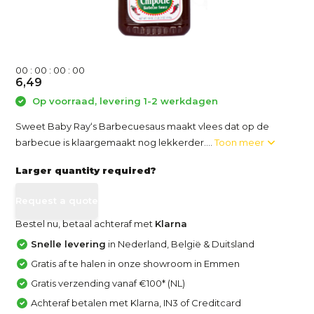
0
0
:
0
0
:
0
0
:
0
0
6,49
Op voorraad, levering 1-2 werkdagen
Sweet Baby Ray‘s Barbecuesaus maakt vlees dat op de
barbecue is klaargemaakt nog lekkerder....
Toon meer
Larger quantity required?
Request a quote
Bestel nu, betaal achteraf met
Klarna
Snelle levering
in Nederland, België & Duitsland
Gratis af te halen in onze showroom in Emmen
Gratis verzending vanaf €100* (NL)
Achteraf betalen met Klarna, IN3 of Creditcard