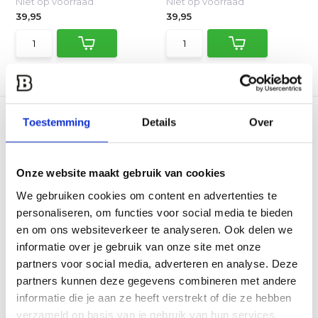
Niet op voorraad
Niet op voorraad
39,95
39,95
Vergelijk
Vergelijk
Toestemming
Details
Over
Onze website maakt gebruik van cookies
We gebruiken cookies om content en advertenties te
Enders Olymp Gas
Enders Dalgety Black 2
personaliseren, om functies voor social media te bieden
Kooktoestel
Gas Kooktoestel
en om ons websiteverkeer te analyseren. Ook delen we
De Olymp gas kooktoestel is
Buitenliefhebbers zien zwart
de ideale metgezel v...
- en zijn er blij m...
informatie over je gebruik van onze site met onze
partners voor social media, adverteren en analyse. Deze
Niet op voorraad
Niet op voorraad
partners kunnen deze gegevens combineren met andere
15,95
59,90
informatie die je aan ze heeft verstrekt of die ze hebben
verzameld op basis van je gebruik van hun services.