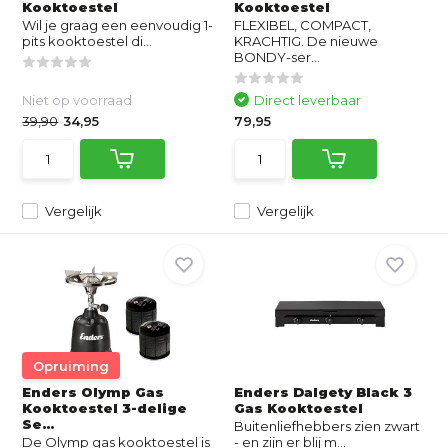
Kooktoestel
Kooktoestel
Wil je graag een eenvoudig 1-
FLEXIBEL, COMPACT,
pits kooktoestel di...
KRACHTIG. De nieuwe
BONDY-ser...
Niet op voorraad
Direct leverbaar
39,90
34,95
79,95
Vergelijk
Vergelijk
Opruiming
Enders Olymp Gas
Enders Dalgety Black 3
Kooktoestel 3-delige
Gas Kooktoestel
Se...
Buitenliefhebbers zien zwart
De Olymp gas kooktoestel is
- en zijn er blij m...