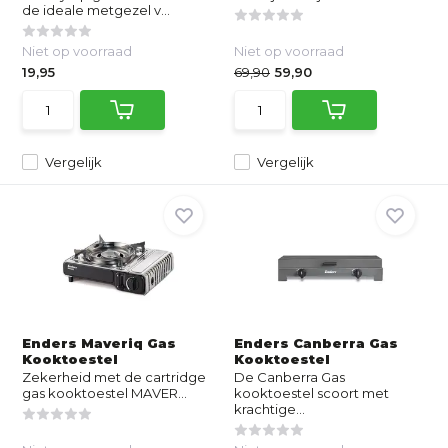
de ideale metgezel v...
Niet op voorraad
Niet op voorraad
19,95
69,90
59,90
Vergelijk
Vergelijk
Enders Maveriq Gas
Enders Canberra Gas
Kooktoestel
Kooktoestel
Zekerheid met de cartridge
De Canberra Gas
gas kooktoestel MAVER...
kooktoestel scoort met
krachtige...