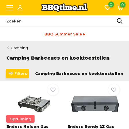
0
0
BBQ Summer Sale ▸
Camping
Camping Barbecues en kooktoestellen
Filters
Camping Barbecues en kooktoestellen
Opruiming
Enders Nelson Gas
Enders Bondy 2Z Gas