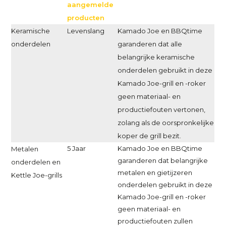
aangemelde
producten
Keramische
Levenslang
Kamado Joe en BBQtime
onderdelen
garanderen dat alle
belangrijke keramische
onderdelen gebruikt in deze
Kamado Joe-grill en -roker
geen materiaal- en
productiefouten vertonen,
zolang als de oorspronkelijke
koper de grill bezit.
5 Jaar
Kamado Joe en BBQtime
Metalen
garanderen dat belangrijke
onderdelen en
metalen en gietijzeren
Kettle Joe-grills
onderdelen gebruikt in deze
Kamado Joe-grill en -roker
geen materiaal- en
productiefouten zullen