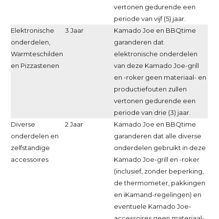
vertonen gedurende een
periode van vijf (5) jaar.
Elektronische
3 Jaar
Kamado Joe en BBQtime
onderdelen,
garanderen dat
Warmteschilden
elektronische onderdelen
en Pizzastenen
van deze Kamado Joe-grill
en -roker geen materiaal- en
productiefouten zullen
vertonen gedurende een
periode van drie (3) jaar.
Diverse
2 Jaar
Kamado Joe en BBQtime
onderdelen en
garanderen dat alle diverse
zelfstandige
onderdelen gebruikt in deze
accessoires
Kamado Joe-grill en -roker
(inclusief, zonder beperking,
de thermometer, pakkingen
en iKamand-regelingen) en
eventuele Kamado Joe-
accessoires geen materiaal-