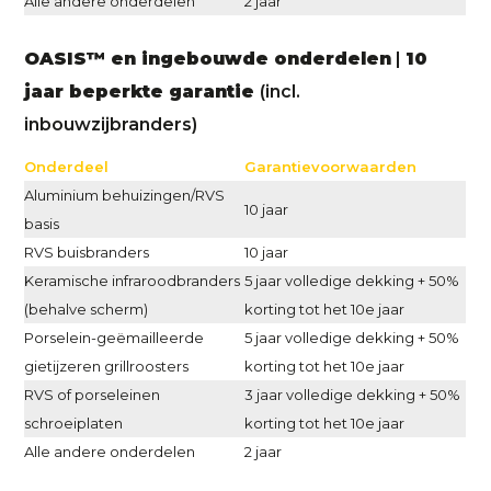
Alle andere onderdelen
2 jaar
OASIS™ en ingebouwde onderdelen
|
10
jaar beperkte garantie
(incl.
inbouwzijbranders)
Onderdeel
Garantievoorwaarden
Aluminium behuizingen/RVS
10 jaar
basis
RVS buisbranders
10 jaar
Keramische infraroodbranders
5 jaar volledige dekking + 50%
(behalve scherm)
korting tot het 10e jaar
Porselein-geëmailleerde
5 jaar volledige dekking + 50%
gietijzeren grillroosters
korting tot het 10e jaar
RVS of porseleinen
3 jaar volledige dekking + 50%
schroeiplaten
korting tot het 10e jaar
Alle andere onderdelen
2 jaar