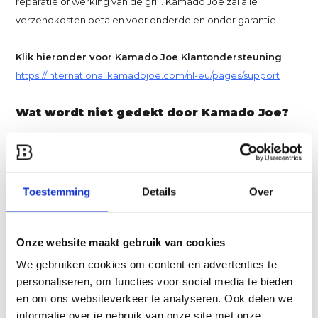
reparatie of werking van de grill. Kamado Joe zal alle
verzendkosten betalen voor onderdelen onder garantie.
Klik hieronder voor Kamado Joe Klantondersteuning
https://international.kamadojoe.com/nl-eu/pages/support
Wat wordt niet gedekt door Kamado Joe?
De garantie dekt geen schade veroorzaakt door misbruik of
gebruik van het product voor een ander dan het bedoeld
gebruik, schade veroorzaakt door onjuist gebruik, onjuiste
Toestemming
Details
Over
montage, onjuist onderhoud of onjuiste installatie, schade
veroorzaakt door een ongeval of natuurramp, schade
veroorzaakt door niet-toegestane toebehoren of
Onze website maakt gebruik van cookies
aanpassingen of schade tijdens het vervoer. Deze garantie
We gebruiken cookies om content en advertenties te
dekt geen schade door gewone slijtage van het gebruik van
personaliseren, om functies voor social media te bieden
het product (zoals krassen, blutsen, deuken en afbladeren) of
en om ons websiteverkeer te analyseren. Ook delen we
veranderingen in het uitzicht van de grill zonder gevolgen
informatie over je gebruik van onze site met onze