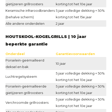
gietijzeren grillroosters
korting tot het 10e jaar
Keramische infraroodbranders
5 jaar volledige dekking + 50%
(behalve scherm)
korting tot het 15e jaar
Alle andere onderdelen
2 jaar
HOUTSKOOL-KOGELGRILLS | 10 jaar
beperkte garantie
Onderdeel
Garantievoorwaarden
Porselein-geëmailleerd
10 jaar
deksel en bak
5 jaar volledige dekking + 50%
Luchtregelsysteem
korting tot het 10e jaar
Porselein-geëmailleerde
5 jaar volledige dekking + 50%
gietijzeren grillroosters
korting tot het 10e jaar
5 jaar volledige dekking + 50%
Verchroomde grillroosters
korting tot het 10e jaar