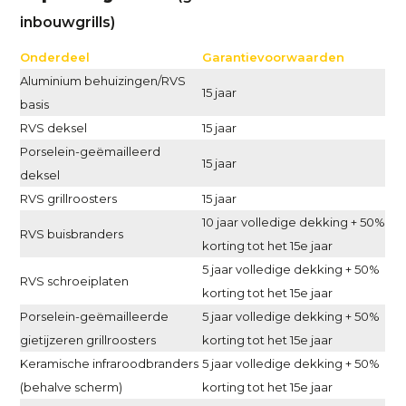
inbouwgrills)
Onderdeel
Garantievoorwaarden
Aluminium behuizingen/RVS
15 jaar
basis
RVS deksel
15 jaar
Porselein-geëmailleerd
15 jaar
deksel
RVS grillroosters
15 jaar
10 jaar volledige dekking + 50%
RVS buisbranders
korting tot het 15e jaar
5 jaar volledige dekking + 50%
RVS schroeiplaten
korting tot het 15e jaar
Porselein-geëmailleerde
5 jaar volledige dekking + 50%
gietijzeren grillroosters
korting tot het 15e jaar
Keramische infraroodbranders
5 jaar volledige dekking + 50%
(behalve scherm)
korting tot het 15e jaar