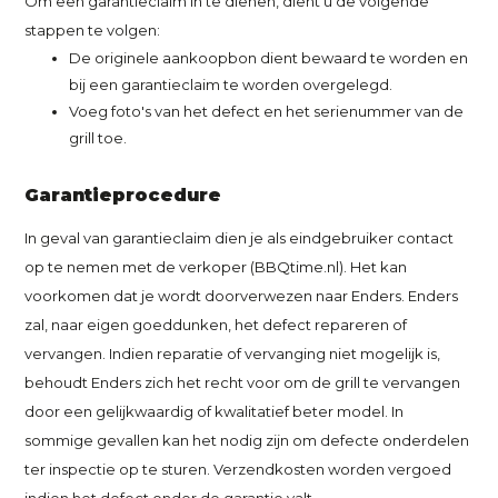
Om een garantieclaim in te dienen, dient u de volgende
stappen te volgen:
De originele aankoopbon dient bewaard te worden en
bij een garantieclaim te worden overgelegd.
Voeg foto's van het defect en het serienummer van de
grill toe.
Garantieprocedure
In geval van garantieclaim dien je als eindgebruiker contact
op te nemen met de verkoper (BBQtime.nl). Het kan
voorkomen dat je wordt doorverwezen naar Enders. Enders
zal, naar eigen goeddunken, het defect repareren of
vervangen. Indien reparatie of vervanging niet mogelijk is,
behoudt Enders zich het recht voor om de grill te vervangen
door een gelijkwaardig of kwalitatief beter model. In
sommige gevallen kan het nodig zijn om defecte onderdelen
ter inspectie op te sturen. Verzendkosten worden vergoed
indien het defect onder de garantie valt.