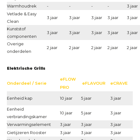
Warmhoudrek
-
-
-
-
3 jaar
Vetlade & Easy
3 jaar
3 jaar
3 jaar
3 jaar
3 jaar
Clean
Kunststof
3 jaar
3 jaar
3 jaar
3 jaar
3 jaar
componenten
Overige
2 jaar
2 jaar
2 jaar
2 jaar
2 jaar
onderdelen
Elektrische Grills
eFLOW
Onderdeel / Serie
eFLAVOUR
eCRAVE
PRO
Eenheid kap
10 jaar
5 jaar
3 jaar
Eenheid
10 jaar
5 jaar
3 jaar
verbrandingskamer
Verwarmingselement
3 jaar
3 jaar
3 jaar
Gietijzeren Rooster
3 jaar
3 jaar
3 jaar