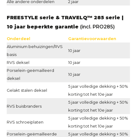
Alle andere onderdelen
2 jaar
FREESTYLE serie & TRAVELQ™ 285 serie |
10 jaar beperkte garantie
(incl. PRO285)
Onderdeel
Garantievoorwaarden
Aluminium behuizingen/RVS
10 jaar
basis
RVS deksel
10 jaar
Porselein-geëmailleerd
10 jaar
deksel
5 jaar volledige dekking + 50%
Gelakt stalen deksel
korting tot het 10e jaar
5 jaar volledige dekking + 50%
RVS buisbranders
korting tot het 10e jaar
5 jaar volledige dekking + 50%
RVS schroeiplaten
korting tot het 10e jaar
Porselein-geëmailleerde
5 jaar volledige dekking + 50%