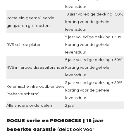
levensduur
10 jaar volledige dekking +50%
Porselein-geëmailleerde
korting voor de gehele
gietijzeren grillroosters
levensduur
5 jaar volledige dekking + 50%
RVS schroeiplaten
korting voor de gehele
levensduur
5 jaar volledige dekking + 50%
RVS infrarood draaispitbrander
korting voor de gehele
levensduur
5 jaar volledige dekking + 50%
Keramische infraroodbranders
korting voor de gehele
(behalve scherm)
levensduur
Alle andere onderdelen
2 jaar
ROGUE serie en PRO605CSS | 15 jaar
beperkte garantie
(geldt ook voor