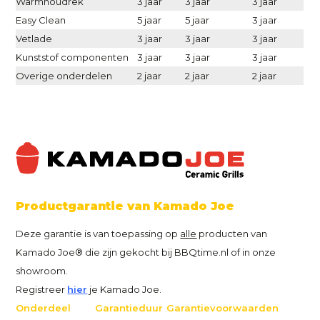
Warmhoudrek
3 jaar
3 jaar
3 jaar
Easy Clean
5 jaar
5 jaar
3 jaar
Vetlade
3 jaar
3 jaar
3 jaar
Kunststof componenten
3 jaar
3 jaar
3 jaar
Overige onderdelen
2 jaar
2 jaar
2 jaar
Productgarantie van Kamado Joe
Deze garantie is van toepassing op
alle
producten van
Kamado Joe® die zijn gekocht bij BBQtime.nl of in onze
showroom.
Registreer
hier
je Kamado Joe.
Onderdeel
Garantieduur
Garantievoorwaarden