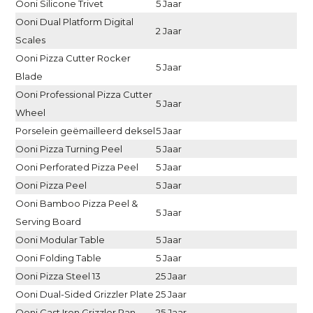
Ooni Silicone Trivet
5 Jaar
Ooni Dual Platform Digital
2 Jaar
Scales
Ooni Pizza Cutter Rocker
5 Jaar
Blade
Ooni Professional Pizza Cutter
5 Jaar
Wheel
Porselein geëmailleerd deksel
5 Jaar
Ooni Pizza Turning Peel
5 Jaar
Ooni Perforated Pizza Peel
5 Jaar
Ooni Pizza Peel
5 Jaar
Ooni Bamboo Pizza Peel &
5 Jaar
Serving Board
Ooni Modular Table
5 Jaar
Ooni Folding Table
5 Jaar
Ooni Pizza Steel 13
25 Jaar
Ooni Dual-Sided Grizzler Plate
25 Jaar
Ooni Cast Iron Grizzler Pan
25 Jaar