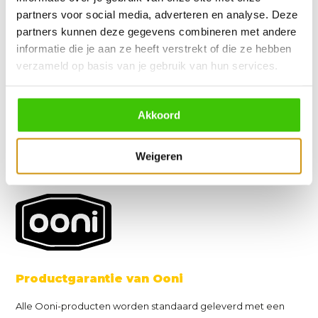
voor de werking ervan.
partners voor social media, adverteren en analyse. Deze
partners kunnen deze gegevens combineren met andere
Daarom koop je je Kamado Joe bij
informatie die je aan ze heeft verstrekt of die ze hebben
BBQtime.nl
verzameld op basis van je gebruik van hun services.
BBQtime.nl is een geautoriseerde Kamado Joe
verkoper. Een Kamado Joe-product kopen via een niet-
Akkoord
geautoriseerde verkoper betekend dat je geen garantie
hebt.
Weigeren
Productgarantie van Ooni
Alle Ooni-producten worden standaard geleverd met een