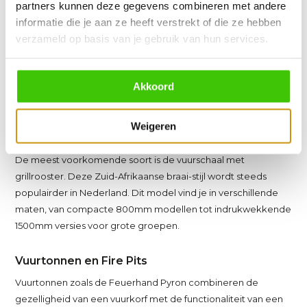
een open vuur bbq zo boeiend voor de echte BBQ-
partners kunnen deze gegevens combineren met andere
liefhebber.
informatie die je aan ze heeft verstrekt of die ze hebben
Verschillende types bbq's met open vuur
verzameld op basis van je gebruik van hun services.
Ons assortiment bbq’s met open vuur bestaat uit
verschillende varianten, elk met zijn eigen charme en
Akkoord
bereidingsmogelijkheden. Van klassieke vuurschalen tot
moderne fire pits - er is voor elke chef de perfecte match.
Weigeren
Vuurschalen en Braai-constructies
De meest voorkomende soort is de vuurschaal met
grillrooster. Deze Zuid-Afrikaanse braai-stijl wordt steeds
populairder in Nederland. Dit model vind je in verschillende
maten, van compacte 800mm modellen tot indrukwekkende
1500mm versies voor grote groepen.
Vuurtonnen en Fire Pits
Vuurtonnen zoals de Feuerhand Pyron combineren de
gezelligheid van een vuurkorf met de functionaliteit van een