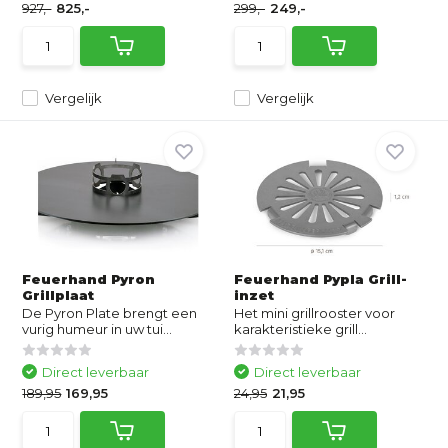
927,-
825,-
299,-
249,-
Vergelijk
Vergelijk
Feuerhand Pyron
Feuerhand Pypla Grill-
Grillplaat
inzet
De Pyron Plate brengt een
Het mini grillrooster voor
vurig humeur in uw tui...
karakteristieke grill...
Direct leverbaar
Direct leverbaar
189,95
169,95
24,95
21,95