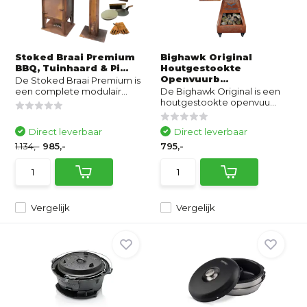
Stoked Braai Premium
Bighawk Original
BBQ, Tuinhaard & Pi...
Houtgestookte
Openvuurb...
De Stoked Braai Premium is
een complete modulair...
De Bighawk Original is een
houtgestookte openvuu...
Direct leverbaar
Direct leverbaar
1.134,-
985,-
795,-
Vergelijk
Vergelijk