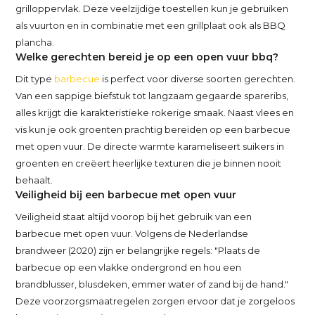
grilloppervlak. Deze veelzijdige toestellen kun je gebruiken
als vuurton en in combinatie met een grillplaat ook als BBQ
plancha.
Welke gerechten bereid je op een open vuur bbq?
Dit type
barbecue
is perfect voor diverse soorten gerechten.
Van een sappige biefstuk tot langzaam gegaarde spareribs,
alles krijgt die karakteristieke rokerige smaak. Naast vlees en
vis kun je ook groenten prachtig bereiden op een barbecue
met open vuur. De directe warmte karameliseert suikers in
groenten en creëert heerlijke texturen die je binnen nooit
behaalt.
Veiligheid bij een barbecue met open vuur
Veiligheid staat altijd voorop bij het gebruik van een
barbecue met open vuur. Volgens de Nederlandse
brandweer (2020) zijn er belangrijke regels: "Plaats de
barbecue op een vlakke ondergrond en hou een
brandblusser, blusdeken, emmer water of zand bij de hand."
Deze voorzorgsmaatregelen zorgen ervoor dat je zorgeloos