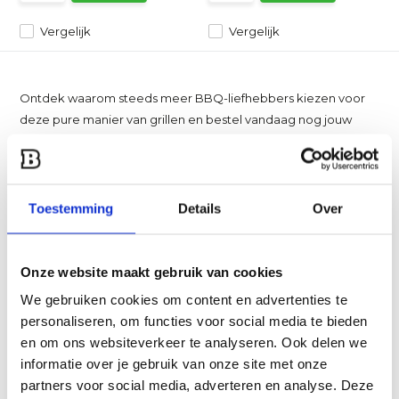
Vergelijk
Vergelijk
Ontdek waarom steeds meer BBQ-liefhebbers kiezen voor
deze pure manier van grillen en bestel vandaag nog jouw
ideale open vuur bbq.
Waarom kiezen voor een open vuur bbq?
Het bereiden van vlees en vis op een open vuur bbq is meer
Toestemming
Details
Over
dan alleen koken. Het is een belevenis die alle zintuigen
prikkelt. De directe blootstelling aan vuur en rook geeft je
gerechten een authentieke, rokerige smaak die onmogelijk
Onze website maakt gebruik van cookies
na te bootsen is.
Dit type barbecue onderscheidt zich van andere barbecues
We gebruiken cookies om content en advertenties te
door het ontbreken van een deksel. Hierdoor ontstaat een
personaliseren, om functies voor social media te bieden
rauwe, directe kookervaring waarbij je constant contact hebt
en om ons websiteverkeer te analyseren. Ook delen we
met het vuur. Deze vorm van buitenkoken vraagt om meer
informatie over je gebruik van onze site met onze
techniek dan een standaard gas model, maar juist dat maakt
partners voor social media, adverteren en analyse. Deze