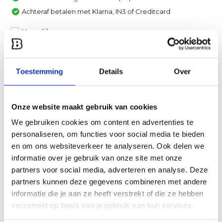
Achteraf betalen met Klarna, IN3 of Creditcard
Vergelijk
Heb je een vraag over dit product?
Toestemming
Details
Over
Een van onze specialisten helpt je graag verder!
Stuur ons een mail
Onze website maakt gebruik van cookies
We gebruiken cookies om content en advertenties te
Productomschrijving
personaliseren, om functies voor social media te bieden
en om ons websiteverkeer te analyseren. Ook delen we
Specificaties
informatie over je gebruik van onze site met onze
partners voor social media, adverteren en analyse. Deze
Reviews
partners kunnen deze gegevens combineren met andere
informatie die je aan ze heeft verstrekt of die ze hebben
verzameld op basis van je gebruik van hun services.
Delen