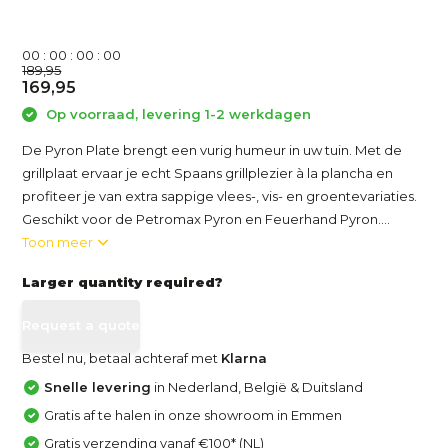
0
0
:
0
0
:
0
0
:
0
0
189,95
169,95
Op voorraad, levering 1-2 werkdagen
De Pyron Plate brengt een vurig humeur in uw tuin. Met de
grillplaat ervaar je echt Spaans grillplezier à la plancha en
profiteer je van extra sappige vlees-, vis- en groentevariaties.
Geschikt voor de Petromax Pyron en Feuerhand Pyron....
Toon meer
Larger quantity required?
Request a quote
Bestel nu, betaal achteraf met
Klarna
Snelle levering
in Nederland, België & Duitsland
Gratis af te halen in onze showroom in Emmen
Gratis verzending vanaf €100* (NL)