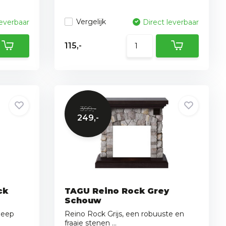
Vergelijk
leverbaar
Direct leverbaar
115,-
399,-
249,-
ck
TAGU Reino Rock Grey
Schouw
Deep
Reino Rock Grijs, een robuuste en
fraaie stenen ...