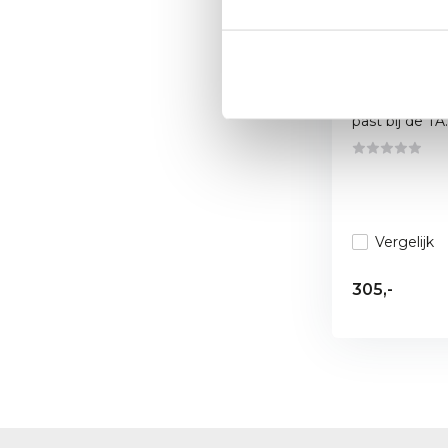
TAGU Helm
Wenge Sc
Geef uw muur
past bij de TA..
Vergelijk
305,-