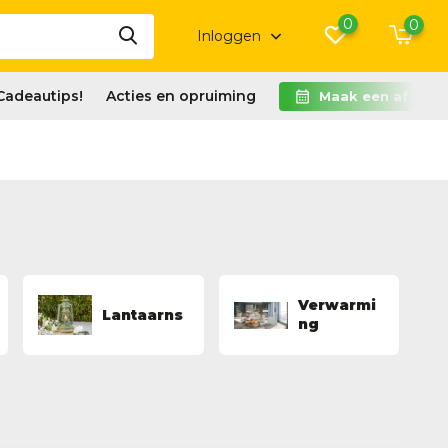
0
0
Inloggen
Cadeautips!
Acties en opruiming
Maak een afspra
Verwarmi
Lantaarns
ng