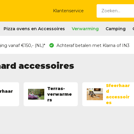
Klantenservice
Pizza ovens en Accessoires
Verwarming
Camping
ing vanaf €150,- (NL)*
Achteraf betalen met Klarna of IN3
ard accessoires
Sfeerhaar
Terras-
rhaar
d
verwarme
accessoir
rs
es