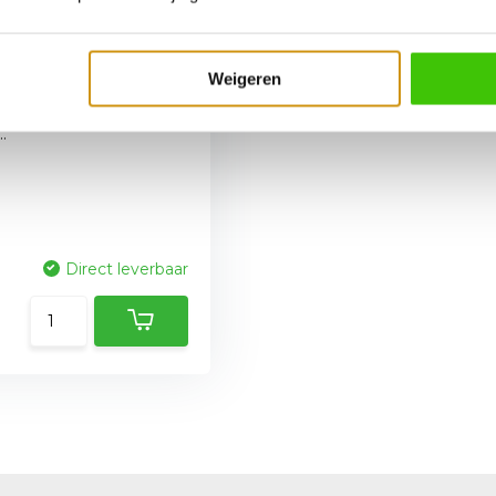
i Espresso
Weigeren
houw
 een accent kleur die
.
Direct leverbaar