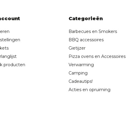
account
Categorieën
reren
Barbecues en Smokers
stellingen
BBQ accessoires
ckets
Gietijzer
langlijst
Pizza ovens en Accessoires
jk producten
Verwarming
Camping
Cadeautips!
Acties en opruiming