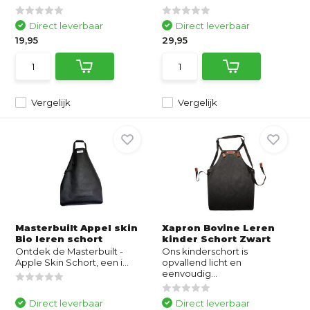
Direct leverbaar
Direct leverbaar
19,95
29,95
Vergelijk
Vergelijk
Masterbuilt Appel skin
Xapron Bovine Leren
Bio leren schort
kinder Schort Zwart
Ontdek de Masterbuilt -
Ons kinderschort is
Apple Skin Schort, een i...
opvallend licht en
eenvoudig...
Direct leverbaar
Direct leverbaar