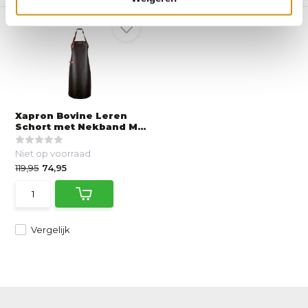
Xapron Bovine Leren
Schort met Nekband M...
Niet op voorraad
119,95
74,95
Vergelijk