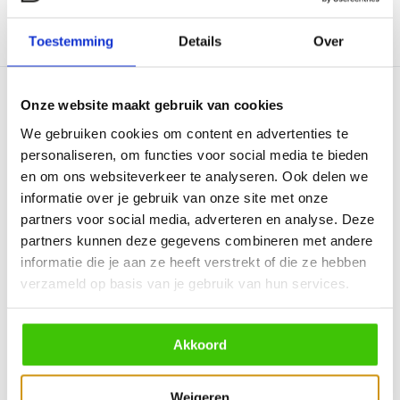
Toestemming
Details
Over
Vergelijk
Vergelijk
Onze website maakt gebruik van cookies
We gebruiken cookies om content en advertenties te
personaliseren, om functies voor social media te bieden
en om ons websiteverkeer te analyseren. Ook delen we
informatie over je gebruik van onze site met onze
Witloft Buffelleren BBQ
Xapron Bovine Leren
partners voor social media, adverteren en analyse. Deze
schort - Bruin
Schort met Nekband M...
De zorgvuldig vervaardigde
In de eerste plaats worden
partners kunnen deze gegevens combineren met andere
Buffalo lederen schor...
de nieuwe favoriete r...
informatie die je aan ze heeft verstrekt of die ze hebben
verzameld op basis van je gebruik van hun services.
Niet op voorraad
Niet op voorraad
59,95
119,95
74,95
Akkoord
Vergelijk
Vergelijk
Weigeren