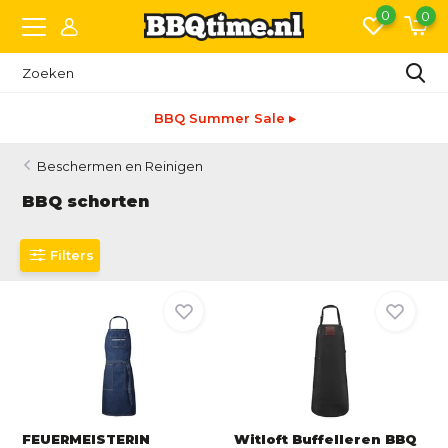
0
0
 Summer Sale ▸
Snel
Beschermen en Reinigen
BBQ schorten
Filters
FEUERMEISTERIN
Witloft Buffelleren BBQ