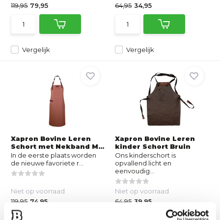
119,95
79,95
64,95
34,95
Vergelijk
Vergelijk
Xapron Bovine Leren
Xapron Bovine Leren
Schort met Nekband M...
kinder Schort Bruin
In de eerste plaats worden
Ons kinderschort is
de nieuwe favoriete r...
opvallend licht en
eenvoudig...
Niet op voorraad
Niet op voorraad
119,95
74,95
64,95
39,95