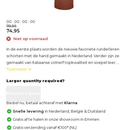
0
0
:
0
0
:
0
0
:
0
0
119,95
74,95
Niet op voorraad
In de eerste plaats worden de nieuwe favoriete runderleren
schorten met de hand gemaakt in Nederland. Verder zijn ze
gemaakt van Italiaanse volnerf topkwaliteit en soepel leer....
Toon meer
Larger quantity required?
Request a quote
Bestel nu, betaal achteraf met
Klarna
Snelle levering
in Nederland, België & Duitsland
Gratis af te halen in onze showroom in Emmen
Gratis verzending vanaf €100* (NL)