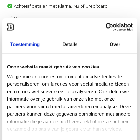
Achteraf betalen met Klarna, IN3 of Creditcard
Vergelijk
Heb je een vraag over dit product?
Toestemming
Details
Over
Een van onze specialisten helpt je graag verder!
Stuur ons een mail
Onze website maakt gebruik van cookies
We gebruiken cookies om content en advertenties te
Productomschrijving
personaliseren, om functies voor social media te bieden
en om ons websiteverkeer te analyseren. Ook delen we
Specificaties
informatie over je gebruik van onze site met onze
partners voor social media, adverteren en analyse. Deze
Reviews
partners kunnen deze gegevens combineren met andere
informatie die je aan ze heeft verstrekt of die ze hebben
verzameld op basis van je gebruik van hun services.
Delen