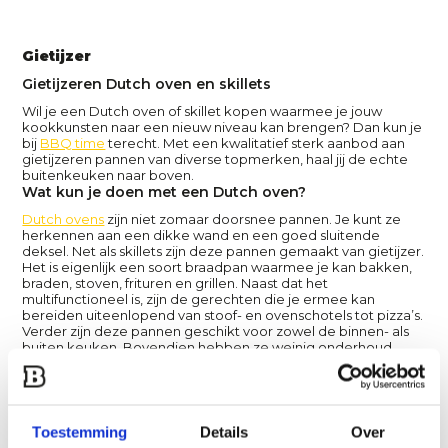
Gietijzer
Gietijzeren Dutch oven en skillets
Wil je een Dutch oven of skillet kopen waarmee je jouw
kookkunsten naar een nieuw niveau kan brengen? Dan kun je
bij
BBQ time
terecht. Met een kwalitatief sterk aanbod aan
gietijzeren pannen van diverse topmerken, haal jij de echte
buitenkeuken naar boven.
Wat kun je doen met een Dutch oven?
Dutch ovens
zijn niet zomaar doorsnee pannen. Je kunt ze
herkennen aan een dikke wand en een goed sluitende
deksel. Net als skillets zijn deze pannen gemaakt van gietijzer.
Het is eigenlijk een soort braadpan waarmee je kan bakken,
braden, stoven, frituren en grillen. Naast dat het
multifunctioneel is, zijn de gerechten die je ermee kan
bereiden uiteenlopend van stoof- en ovenschotels tot pizza’s.
Verder zijn deze pannen geschikt voor zowel de binnen- als
buiten keuken. Bovendien hebben ze weinig onderhoud
nodig en gaan ze lang mee. Wil je toch extra onderhoud
bieden aan jouw kookgereedschap? Bekijk dan de
Dutch
oven accessoires
of ga voor een complete
Dutch oven set
.
Wat is een skillet?
Toestemming
Details
Over
Waarschijnlijk komt de naam skillet je niet bekend voor, maar