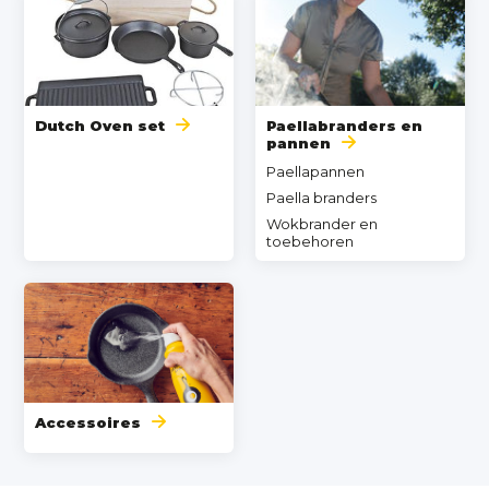
Dutch Oven set
Paellabranders en
pannen
Paellapannen
Paella branders
Wokbrander en
toebehoren
Accessoires