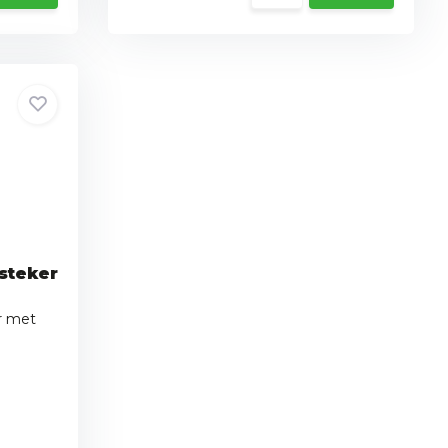
steker
r met