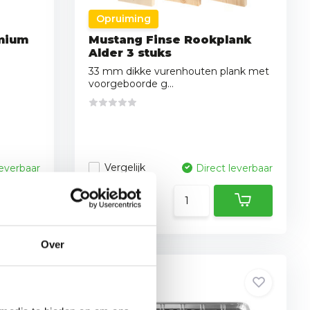
Opruiming
mium
Mustang Finse Rookplank
Alder 3 stuks
33 mm dikke vurenhouten plank met
voorgeboorde g...
Vergelijk
leverbaar
Direct leverbaar
27,95
14,95
Over