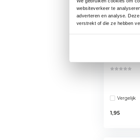
We gebruiken cookies om cont
websiteverkeer te analyseren
adverteren en analyse. Deze
verstrekt of die ze hebben v
Mustang A
navulling 
Kleine Mustan
van 18 ml. G...
Vergelijk
1,95