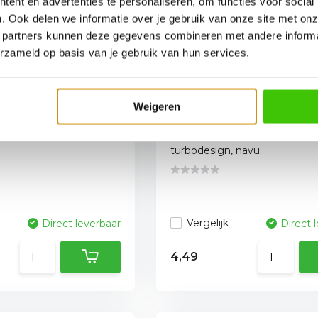
ent en advertenties te personaliseren, om functies voor social
. Ook delen we informatie over je gebruik van onze site met onz
 partners kunnen deze gegevens combineren met andere informat
erzameld op basis van je gebruik van hun services.
anstekergas
Mustang Gasaansteke
18 ml
flexibel met windproo
Weigeren
30 cm
g aansteker gasvulling
Gasaansteker met windbeste
turbodesign, navu...
Vergelijk
Direct leverbaar
Direct 
4,49