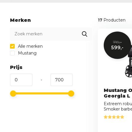
Merken
17
Producten
719,-
Alle merken
599,-
Mustang
Prijs
-
Mustang O
Georgia L
Extreem robu
Smoker barbec