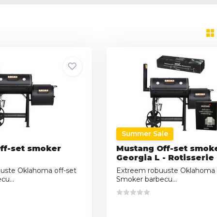
Summer Sale
ff-set smoker
Mustang Off-set smok
Georgia L - Rotisserie
uste Oklahoma off-set
Extreem robuuste Oklahoma o
u...
Smoker barbecu...