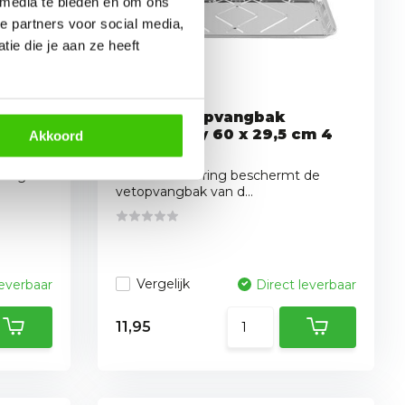
 media te bieden en om ons
e partners voor social media,
ie die je aan ze heeft
r
Mustang Opvangbak
f vlam
Greasetray 60 x 29,5 cm 4
Akkoord
stuks
ndig
De lekbakvoering beschermt de
vetopvangbak van d...
Vergelijk
leverbaar
Direct leverbaar
11,95