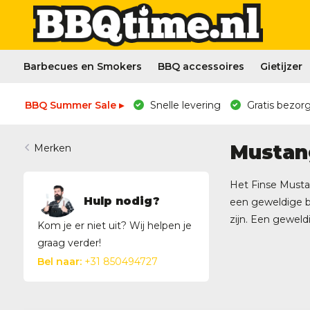
Barbecues en Smokers
BBQ accessoires
Gietijzer
BBQ Summer Sale ▸
Snelle levering
Gratis bezorg
Mustan
Merken
Het Finse Mustan
Hulp nodig?
een geweldige ba
zijn. Een geweldi
Kom je er niet uit? Wij helpen je
graag verder!
Bel naar:
+31 850494727