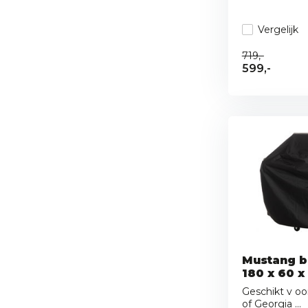
Vergelijk
719,-
599,-
Mustang 
180 x 60 x
Geschikt v oo
of Georgia ...