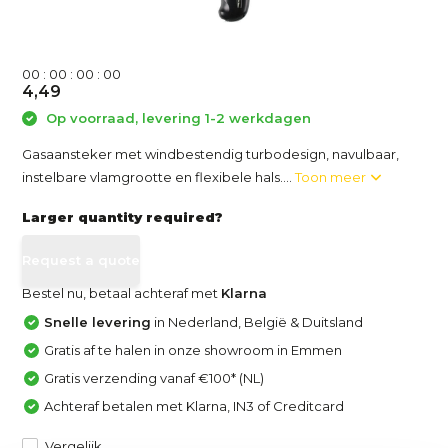
0
0
:
0
0
:
0
0
:
0
0
4,49
Op voorraad, levering 1-2 werkdagen
Gasaansteker met windbestendig turbodesign, navulbaar,
instelbare vlamgrootte en flexibele hals....
Toon meer
Larger quantity required?
Request a quote
Bestel nu, betaal achteraf met
Klarna
Snelle levering
in Nederland, België & Duitsland
Gratis af te halen in onze showroom in Emmen
Gratis verzending vanaf €100* (NL)
Achteraf betalen met Klarna, IN3 of Creditcard
Vergelijk