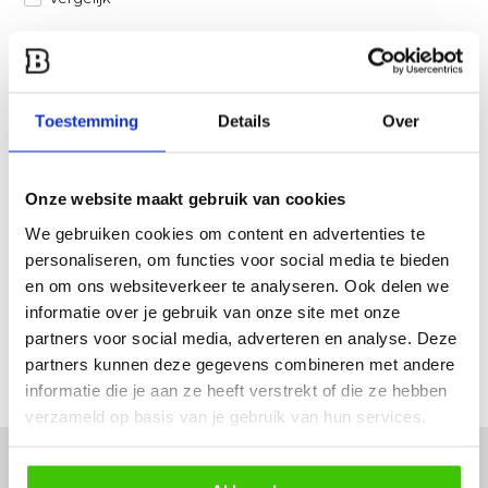
Heb je een vraag over dit product?
Een van onze specialisten helpt je graag verder!
Toestemming
Details
Over
Stuur ons een mail
Onze website maakt gebruik van cookies
Productomschrijving
We gebruiken cookies om content en advertenties te
personaliseren, om functies voor social media te bieden
Specificaties
en om ons websiteverkeer te analyseren. Ook delen we
informatie over je gebruik van onze site met onze
Reviews
partners voor social media, adverteren en analyse. Deze
partners kunnen deze gegevens combineren met andere
Delen
informatie die je aan ze heeft verstrekt of die ze hebben
verzameld op basis van je gebruik van hun services.