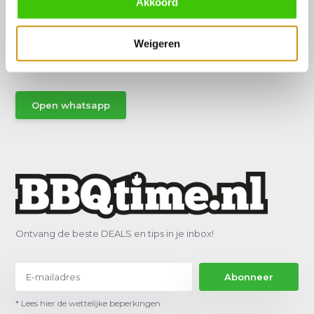
Akkoord
Hulp of advies nodig?
Vraag het een van onze specialisten!
Weigeren
Stuur gemakkelijk een Whatsapp.
Open whatsapp
Ontvang de beste DEALS en tips in je inbox!
Abonneer
* Lees hier de wettelijke beperkingen