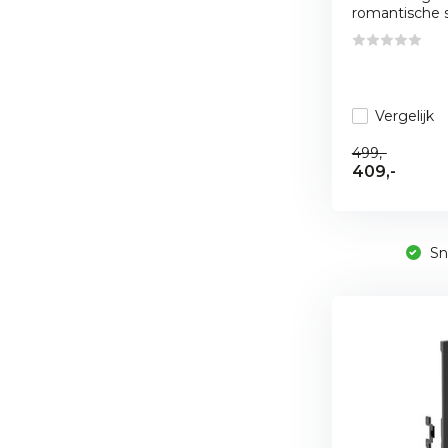
romantische sf
Vergelijk
499,-
409,-
Sne