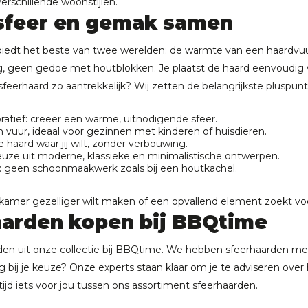
erschillende woonstijlen.
 sfeer en gemak samen
biedt het beste van twee werelden: de warmte van een haardvu
, geen gedoe met houtblokken. Je plaatst de haard eenvoudig waa
eerhaard zo aantrekkelijk? Wij zetten de belangrijkste pluspunten
ratief: creëer een warme, uitnodigende sfeer.
n vuur, ideaal voor gezinnen met kinderen of huisdieren.
de haard waar jij wilt, zonder verbouwing.
 keuze uit moderne, klassieke en minimalistische ontwerpen.
geen schoonmaakwerk zoals bij een houtkachel.
kamer gezelliger wilt maken of een opvallend element zoekt voor 
aarden kopen bij BBQtime
rden uit onze collectie bij BBQtime. We hebben sfeerhaarden m
g bij je keuze? Onze experts staan klaar om je te adviseren ove
tijd iets voor jou tussen ons assortiment sfeerhaarden.