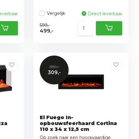
Vergelijk
leverbaar
Direct leverbaar
599,-
499,-
359,-
309,-
El Fuego In-
zza
opbouwsfeerhaard Cortina
110 x 34 x 12,5 cm
Op zoek naar een hoogwaardige