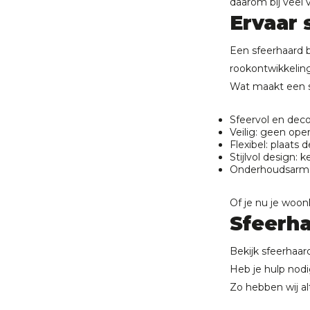
daarom bij veel v
Ervaar
Een sfeerhaard 
rookontwikkeling
Wat maakt een sf
Sfeervol en deco
Veilig: geen ope
Flexibel: plaats 
Stijlvol design:
Onderhoudsarm: 
Of je nu je woon
Sfeerh
Bekijk sfeerhaa
Heb je hulp nodi
Zo hebben wij al