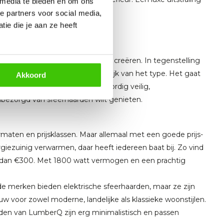
 media te bieden en om ons
e partners voor social media,
ie die je aan ze heeft
uis
d zijn om sfeer en ambiance te creëren. In tegenstelling
ig tot geen warmte af, afhankelijk van het type. Het gaat
Akkoord
ken zijn sfeerhaarden tegenwoordig veilig,
nbezorgd van sfeerhaarden wilt genieten.
rmaten en prijsklassen. Maar allemaal met een goede prijs-
ergiezuinig verwarmen, daar heeft iedereen baat bij. Zo vind
r dan €300. Met 1800 watt vermogen en een prachtig
de merken bieden elektrische sfeerhaarden, maar ze zijn
w voor zowel moderne, landelijke als klassieke woonstijlen.
rden van LumberQ zijn erg minimalistisch en passen