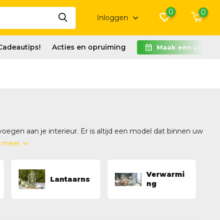
0
0
Inloggen
Cadeautips!
Acties en opruiming
Maak een afspra
oegen aan je interieur. Er is altijd een model dat binnen uw
n meer
Verwarmi
Lantaarns
ng