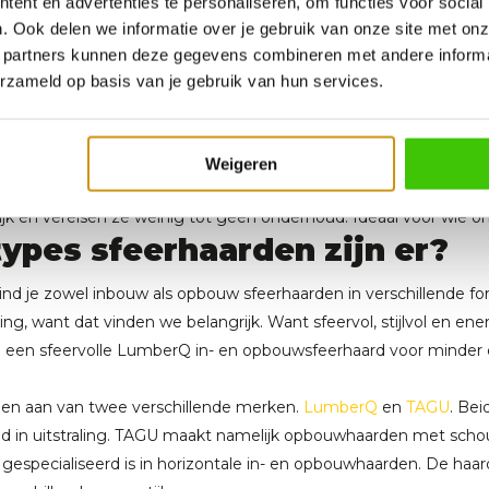
ent en advertenties te personaliseren, om functies voor social
ijs. Welke haard past in jouw interieur?
. Ook delen we informatie over je gebruik van onze site met onz
 partners kunnen deze gegevens combineren met andere informat
arden: haal gezelligheid in h
erzameld op basis van je gebruik van hun services.
n haarden zonder schoorsteenaansluiting die voornamelijk bedoel
nele open haard of houtkachel geeft een sfeerhaard meestal wein
Weigeren
suele effect van het vlammende beeld. Dankzij moderne technie
ijk en vereisen ze weinig tot geen onderhoud. Ideaal voor wie o
ypes sfeerhaarden zijn er?
ind je zowel inbouw als opbouw sfeerhaarden in verschillende fo
ing, want dat vinden we belangrijk. Want sfeervol, stijlvol en en
al een sfeervolle LumberQ in- en opbouwsfeerhaard voor minde
den aan van twee verschillende merken.
LumberQ
en
TAGU
. Bei
end in uitstraling. TAGU maakt namelijk opbouwhaarden met schou
gespecialiseerd is in horizontale in- en opbouwhaarden. De haa