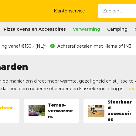
Klantenservice
Pizza ovens en Accessoires
Verwarming
Camping
ing vanaf €150,- (NL)*
Achteraf betalen met Klarna of IN3
aarden
n de manier om direct meer warmte, gezelligheid en stijl toe te v
of dat nou een moderne of eerder een klassieke inrichting is.
Too
Sfeerhaar
Terras-
rhaar
d
verwarme
accessoir
rs
es