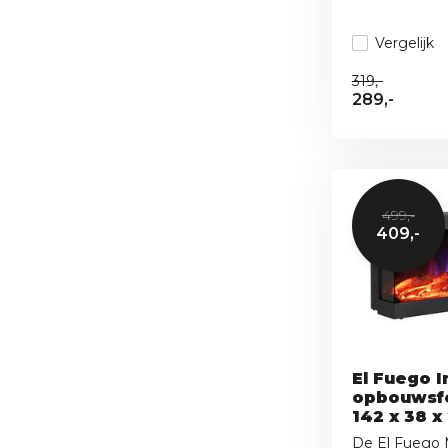
Vergelijk
319,-
289,-
499,-
409,-
El Fuego I
opbouwsf
142 x 38 x
De El Fuego 