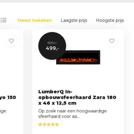
Meest bekeken
Laagste prijs
Hoogste prijs
599,-
499,-
LumberQ In-
yo 150
opbouwsfeerhaard Zara 180
x 46 x 12,5 cm
ige
Op zoek naar een hoogwaardige
sfeerhaard voor aa...