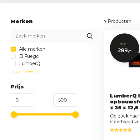
Merken
7
Producten
319,-
Alle merken
289,-
El Fuego
LumberQ
Toon meer
Prijs
LumberQ I
-
opbouwsfe
x 35 x 12,
Op zoek naar
sfeerhaard voo