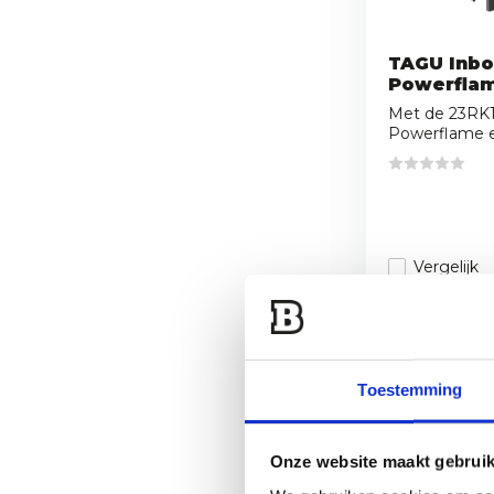
TAGU Inbo
Powerflam
Met de 23RK1
Powerflame el
Vergelijk
89,95
Toestemming
Onze website maakt gebruik
Onze luxe sfeerh
sfeervolle plek 