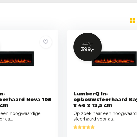
449,-
399,-
n-
LumberQ In-
erhaard Nova 105
opbouwsfeerhaard Ka
5 cm
x 46 x 12,5 cm
 een hoogwaardige
Op zoek naar een hoogwaard
r aa...
sfeerhaard voor aa...