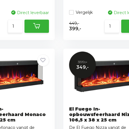
Vergelijk
Direct leverbaar
Direct 
449,-
399,-
399,-
349,-
n-
El Fuego In-
eerhaard Monaco
opbouwsfeerhaard Ni
 25 cm
106,5 x 38 x 25 cm
Monaco vangt de
De El Fuego Nizza vangt de