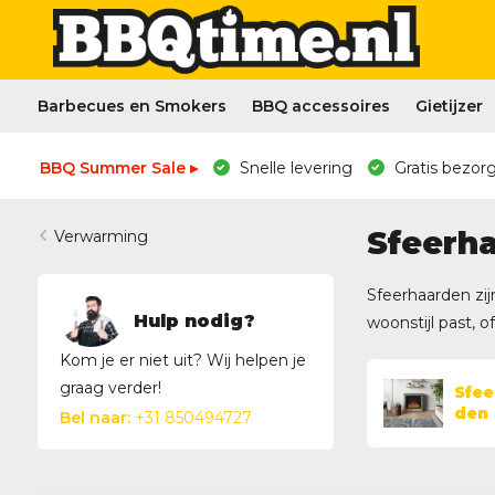
Barbecues en Smokers
BBQ accessoires
Gietijzer
BBQ Summer Sale ▸
Snelle levering
Gratis bezorg
Sfeerh
Verwarming
Sfeerhaarden zij
Hulp nodig?
woonstijl past, 
Kom je er niet uit? Wij helpen je
graag verder!
Sfee
den
Bel naar:
+31 850494727