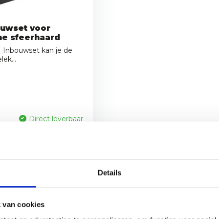
uwset voor
e sfeerhaard
 Inbouwset kan je de
ek...
Direct leverbaar
Details
 van cookies
aarden brengen direct warmte, gezelligheid en stijl in iedere 
om te ontspannen. Ontdek onze complete collectie en kies een haar