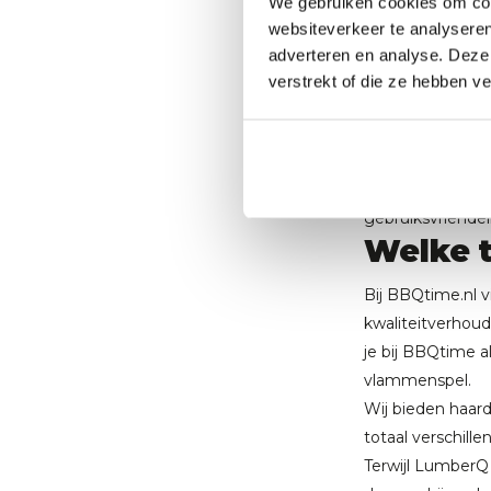
We gebruiken cookies om cont
zonder de luxe pr
websiteverkeer te analyseren
adverteren en analyse. Deze
Sfeerha
verstrekt of die ze hebben v
Sfeerhaarden zij
tot een traditio
vooral om het vi
gebruiksvriendel
Welke t
Bij BBQtime.nl v
kwaliteitverhoud
je bij BBQtime 
vlammenspel.
Wij bieden haar
totaal verschill
Terwijl LumberQ 