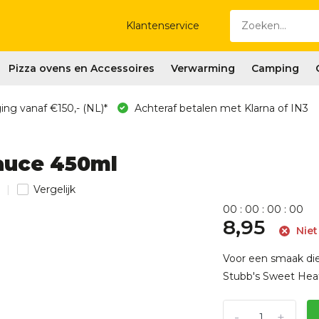
Klantenservice
Pizza ovens en Accessoires
Verwarming
Camping
ing vanaf €150,- (NL)*
Achteraf betalen met Klarna of IN3
auce 450ml
Vergelijk
0
0
:
0
0
:
0
0
:
0
0
8,95
Niet
Voor een smaak die 
Stubb's Sweet Heat
-
+