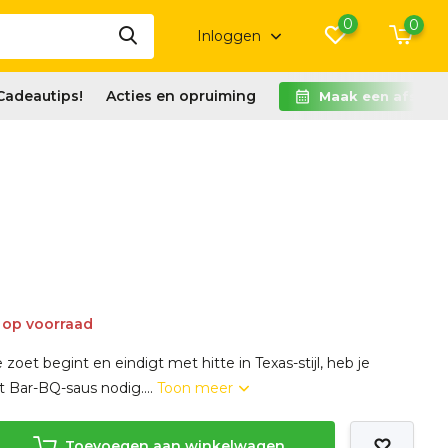
0
0
Inloggen
Cadeautips!
Acties en opruiming
Maak een afspra
 op voorraad
zoet begint en eindigt met hitte in Texas-stijl, heb je
 Bar-BQ-saus nodig....
Toon meer
Toevoegen aan winkelwagen