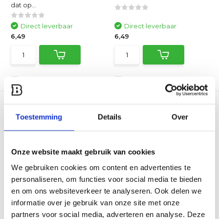
dat op...
Direct leverbaar
Direct leverbaar
6,49
6,49
Vergelijk
Vergelijk
Toestemming
Details
Over
Onze website maakt gebruik van cookies
We gebruiken cookies om content en advertenties te
Sweet Baby Ray's
Original barbecuesaus
personaliseren, om functies voor social media te bieden
4...
en om ons websiteverkeer te analyseren. Ook delen we
De Original barbecuesaus
van Sweet Baby Ray's is...
informatie over je gebruik van onze site met onze
partners voor social media, adverteren en analyse. Deze