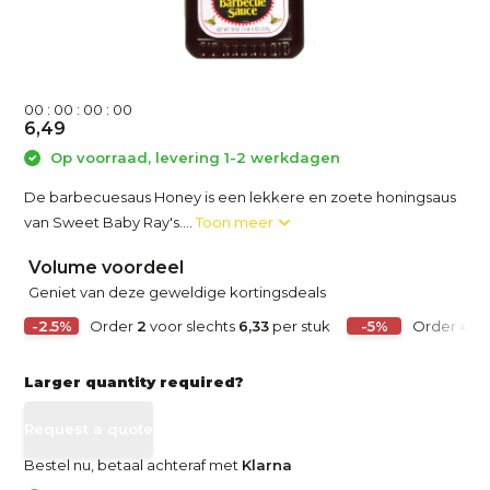
0
0
:
0
0
:
0
0
:
0
0
6,49
Op voorraad, levering 1-2 werkdagen
De barbecuesaus Honey is een lekkere en zoete honingsaus
van Sweet Baby Ray's....
Toon meer
Volume voordeel
Geniet van deze geweldige kortingsdeals
-2.5%
Order
2
voor slechts
6,33
per stuk
-5%
Order
4
vo
Larger quantity required?
Request a quote
Bestel nu, betaal achteraf met
Klarna