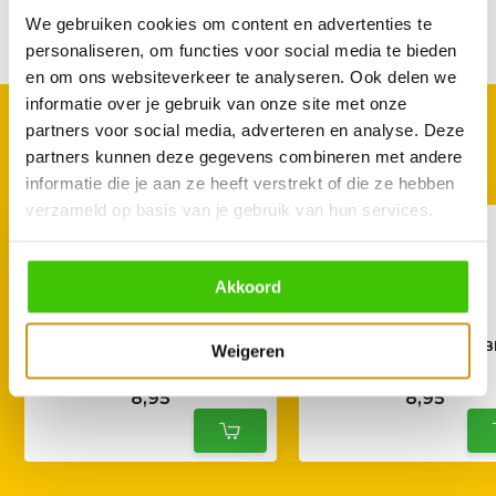
We gebruiken cookies om content en advertenties te
Delen
personaliseren, om functies voor social media te bieden
en om ons websiteverkeer te analyseren. Ook delen we
informatie over je gebruik van onze site met onze
GOED TE COMBINEREN
partners voor social media, adverteren en analyse. Deze
Met deze accessoires
partners kunnen deze gegevens combineren met andere
informatie die je aan ze heeft verstrekt of die ze hebben
verzameld op basis van je gebruik van hun services.
Akkoord
Stubb's Sweet Heat BBQ
Stubb's Dr. Pepper 
Weigeren
Sauce 450ml
Sauce 450ml
8,95
8,95