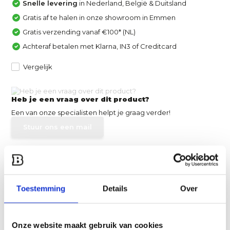
Snelle levering
in Nederland, België & Duitsland
Gratis af te halen in onze showroom in Emmen
Gratis verzending vanaf €100* (NL)
Achteraf betalen met Klarna, IN3 of Creditcard
Vergelijk
Heb je een vraag over dit product?
Een van onze specialisten helpt je graag verder!
Stuur ons een mail
Productomschrijving
Toestemming
Details
Over
Specificaties
Reviews
Onze website maakt gebruik van cookies