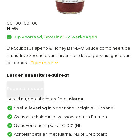
0
0
:
0
0
:
0
0
:
0
0
8,95
Op voorraad, levering 1-2 werkdagen
De Stubbs Jalapeno & Honey Bar-B-Q Sauce combineert de
natuurlijke zoetheid van suiker met de vurige kruidigheid van
jalapenos....
Toon meer
Larger quantity required?
Request a quote
Bestel nu, betaal achteraf met
Klarna
Snelle levering
in Nederland, België & Duitsland
Gratis af te halen in onze showroom in Emmen
Gratis verzending vanaf €100* (NL)
Achteraf betalen met Klarna, IN3 of Creditcard