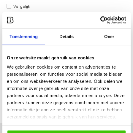
Vergelijk
Heb je een vraag over dit product?
Een van onze specialisten helpt je graag verder!
Toestemming
Details
Over
Stuur ons een mail
Onze website maakt gebruik van cookies
Productomschrijving
We gebruiken cookies om content en advertenties te
personaliseren, om functies voor social media te bieden
Specificaties
en om ons websiteverkeer te analyseren. Ook delen we
informatie over je gebruik van onze site met onze
Reviews
partners voor social media, adverteren en analyse. Deze
partners kunnen deze gegevens combineren met andere
informatie die je aan ze heeft verstrekt of die ze hebben
Delen
verzameld op basis van je gebruik van hun services.