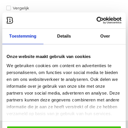
Vergelijk
Heb je een vraag over dit product?
Een van onze specialisten helpt je graag verder!
Toestemming
Details
Over
Stuur ons een mail
Onze website maakt gebruik van cookies
Productomschrijving
We gebruiken cookies om content en advertenties te
personaliseren, om functies voor social media te bieden
Specificaties
en om ons websiteverkeer te analyseren. Ook delen we
informatie over je gebruik van onze site met onze
partners voor social media, adverteren en analyse. Deze
Reviews
partners kunnen deze gegevens combineren met andere
informatie die je aan ze heeft verstrekt of die ze hebben
Delen
verzameld op basis van je gebruik van hun services.