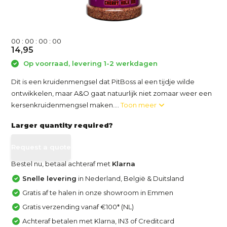
0
0
:
0
0
:
0
0
:
0
0
14,95
Op voorraad, levering 1-2 werkdagen
Dit is een kruidenmengsel dat PitBoss al een tijdje wilde
ontwikkelen, maar A&O gaat natuurlijk niet zomaar weer een
kersenkruidenmengsel maken....
Toon meer
Larger quantity required?
Request a quote
Bestel nu, betaal achteraf met
Klarna
Snelle levering
in Nederland, België & Duitsland
Gratis af te halen in onze showroom in Emmen
Gratis verzending vanaf €100* (NL)
Achteraf betalen met Klarna, IN3 of Creditcard