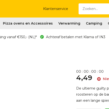
Klantenservice
Pizza ovens en Accessoires
Verwarming
Camping
ing vanaf €150,- (NL)*
Achteraf betalen met Klarna of IN3
0
0
:
0
0
:
0
0
:
0
0
4,49
Nie
De ultieme guilty 
roosteren op de ba
aan een lange spies 