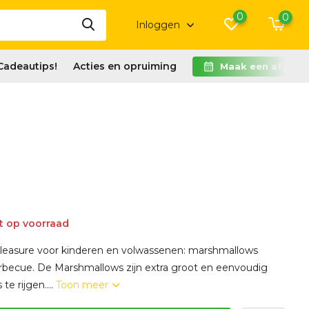
0
0
Inloggen
Cadeautips!
Acties en opruiming
Maak een afspra
t op voorraad
pleasure voor kinderen en volwassenen: marshmallows
rbecue. De Marshmallows zijn extra groot en eenvoudig
te rijgen....
Toon meer