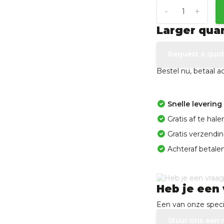
-
+
Larger qua
Request a quo
Bestel nu, betaal 
Snelle levering
Gratis af te ha
Gratis verzendi
Achteraf betalen
Heb je een 
Een van onze specia
Stuur ons een 