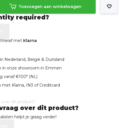
Toevoegen aan winkelwagen
ntity required?
te
achteraf met
Klarna
in Nederland, België & Duitsland
len in onze showroom in Emmen
ng vanaf €100* (NL)
 met Klarna, IN3 of Creditcard
vraag over dit product?
listen helpt je graag verder!
mail