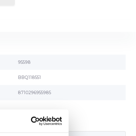
95598
BBQ118551
8710296955985