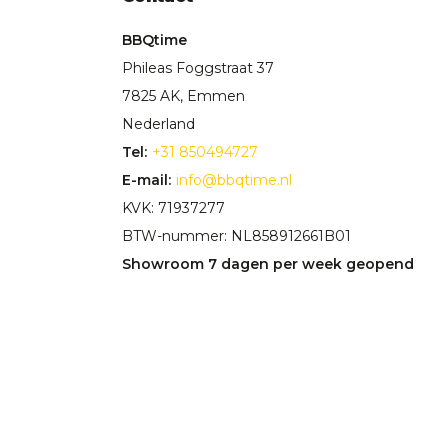
BBQtime
Phileas Foggstraat 37
7825 AK, Emmen
Nederland
Tel:
+31 850494727
E-mail:
info@bbqtime.nl
KVK: 71937277
BTW-nummer: NL858912661B01
Showroom 7 dagen per week geopend