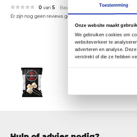
Toestemming
0
5
van
Based on 0 reviews
Er zijn nog geen reviews geschreven over dit product..
Onze website maakt gebruik
We gebruiken cookies om cont
websiteverkeer te analyseren
adverteren en analyse. Deze
verstrekt of die ze hebben v
BBQ Ma
4,49
Niet op vo
Hulp of advies nodig?