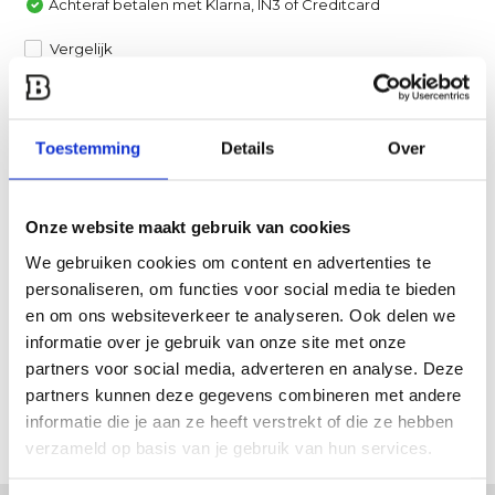
Achteraf betalen met Klarna, IN3 of Creditcard
Vergelijk
Heb je een vraag over dit product?
Een van onze specialisten helpt je graag verder!
Toestemming
Details
Over
Stuur ons een mail
Onze website maakt gebruik van cookies
Productomschrijving
We gebruiken cookies om content en advertenties te
personaliseren, om functies voor social media te bieden
en om ons websiteverkeer te analyseren. Ook delen we
Specificaties
informatie over je gebruik van onze site met onze
partners voor social media, adverteren en analyse. Deze
Reviews
partners kunnen deze gegevens combineren met andere
informatie die je aan ze heeft verstrekt of die ze hebben
Delen
verzameld op basis van je gebruik van hun services.