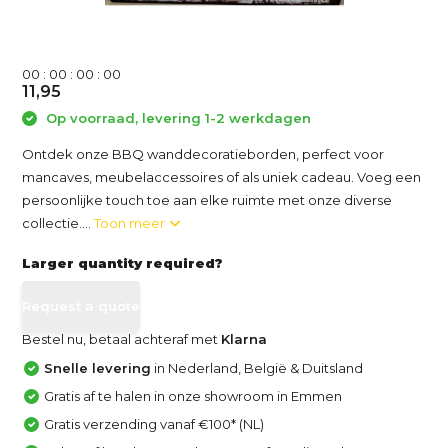
0
0
:
0
0
:
0
0
:
0
0
11,95
Op voorraad, levering 1-2 werkdagen
Ontdek onze BBQ wanddecoratieborden, perfect voor
mancaves, meubelaccessoires of als uniek cadeau. Voeg een
persoonlijke touch toe aan elke ruimte met onze diverse
collectie....
Toon meer
Larger quantity required?
Request a quote
Bestel nu, betaal achteraf met
Klarna
Snelle levering
in Nederland, België & Duitsland
Gratis af te halen in onze showroom in Emmen
Gratis verzending vanaf €100* (NL)