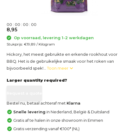
0
0
:
0
0
:
0
0
:
0
0
8,95
Op voorraad, levering 1-2 werkdagen
Stukprijs:
€19,89
/
Kilogram
Hickory, het meest gebruikte en erkende rookhout voor
BBQ. Het is de gebruikelijke smaak voor het roken van
bijvoorbeeld spek!...
Toon meer
Larger quantity required?
Request a quote
Bestel nu, betaal achteraf met
Klarna
Snelle levering
in Nederland, België & Duitsland
Gratis af te halen in onze showroom in Emmen
Gratis verzending vanaf €100* (NL)