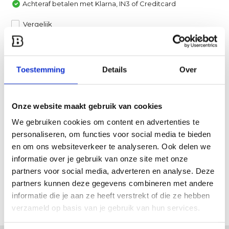
Achteraf betalen met Klarna, IN3 of Creditcard
Vergelijk
Heb je een vraag over dit product?
Toestemming
Details
Over
Een van onze specialisten helpt je graag verder!
Stuur ons een mail
Onze website maakt gebruik van cookies
Productomschrijving
We gebruiken cookies om content en advertenties te
personaliseren, om functies voor social media te bieden
en om ons websiteverkeer te analyseren. Ook delen we
Specificaties
informatie over je gebruik van onze site met onze
partners voor social media, adverteren en analyse. Deze
Reviews
partners kunnen deze gegevens combineren met andere
informatie die je aan ze heeft verstrekt of die ze hebben
Delen
verzameld op basis van je gebruik van hun services.