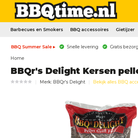
Barbecues en Smokers
BBQ accessoires
Gietijzer
BBQ Summer Sale ▸
Snelle levering
Gratis bezorg
Home
BBQr's Delight Kersen pell
Merk:
BBQr's Delight
Bekijk alles BBQ acc