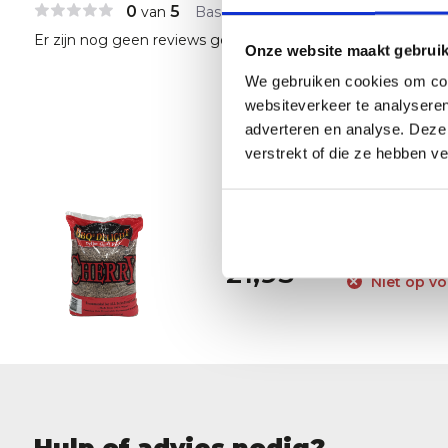
0
5
van
Based on 0 reviews
Er zijn nog geen reviews geschreven over dit product..
Onze website maakt gebruik
We gebruiken cookies om cont
websiteverkeer te analyseren
adverteren en analyse. Deze
verstrekt of die ze hebben v
BBQr's 
24,95
21,95
Niet op vo