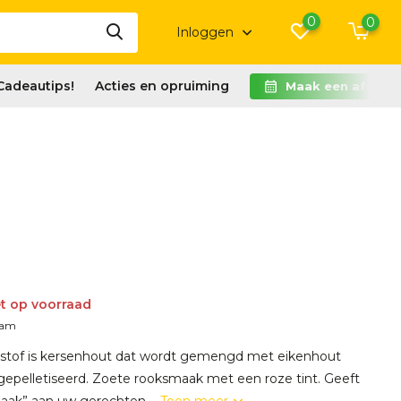
0
0
Inloggen
Cadeautips!
Acties en opruiming
Maak een afspra
t op voorraad
ram
dstof is kersenhout dat wordt gemengd met eikenhout
gepelletiseerd. Zoete rooksmaak met een roze tint. Geeft