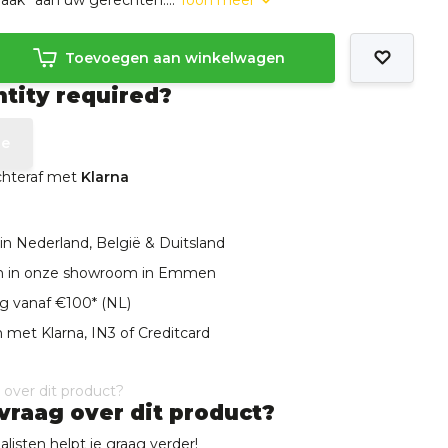
aak” aan uw gerechten....
Toon meer
Toevoegen aan winkelwagen
ntity required?
te
achteraf met
Klarna
in Nederland, België & Duitsland
len in onze showroom in Emmen
ng vanaf €100* (NL)
 met Klarna, IN3 of Creditcard
vraag over dit product?
listen helpt je graag verder!