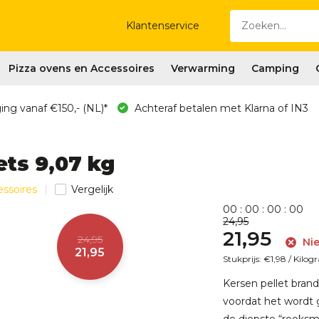
Klantenservice
Pizza ovens en Accessoires
Verwarming
Camping
ing vanaf €150,- (NL)*
Achteraf betalen met Klarna of IN3
ets 9,07 kg
essoires
Vergelijk
0
0
:
0
0
:
0
0
:
0
0
24,95
21,95
24,95
Nie
21,95
Stukprijs:
€1,98
/
Kilog
Kersen pellet bran
voordat het wordt 