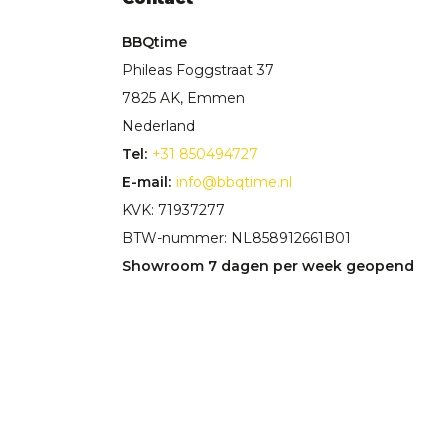
BBQtime
Phileas Foggstraat 37
7825 AK, Emmen
Nederland
Tel:
+31 850494727
E-mail:
info@bbqtime.nl
KVK: 71937277
BTW-nummer: NL858912661B01
Showroom 7 dagen per week geopend