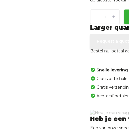
de diepste “rooksm
-
+
Larger qua
Request a quo
Bestel nu, betaal 
Snelle levering
Gratis af te ha
Gratis verzendi
Achteraf betalen
Heb je een 
Een van onze specia