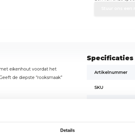
Stuur ons een 
Specificaties
 met eikenhout voordat het
Artikelnummer
 Geeft de diepste “rooksmaak”
SKU
EAN
Details