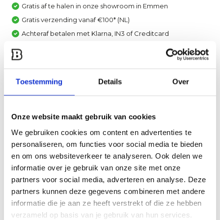
Gratis af te halen in onze showroom in Emmen
Gratis verzending vanaf €100* (NL)
Achteraf betalen met Klarna, IN3 of Creditcard
Vergelijk
Toestemming
Details
Over
Heb je een vraag over dit product?
Een van onze specialisten helpt je graag verder!
Stuur ons een mail
Onze website maakt gebruik van cookies
We gebruiken cookies om content en advertenties te
personaliseren, om functies voor social media te bieden
Productomschrijving
en om ons websiteverkeer te analyseren. Ook delen we
informatie over je gebruik van onze site met onze
Specificaties
partners voor social media, adverteren en analyse. Deze
partners kunnen deze gegevens combineren met andere
Reviews
informatie die je aan ze heeft verstrekt of die ze hebben
verzameld op basis van je gebruik van hun services.