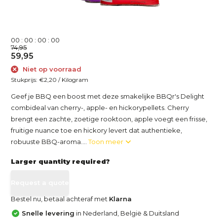
0
0
:
0
0
:
0
0
:
0
0
74,95
59,95
Niet op voorraad
Stukprijs:
€2,20
/
Kilogram
Geef je BBQ een boost met deze smakelijke BBQr's Delight
combideal van cherry-, apple- en hickorypellets. Cherry
brengt een zachte, zoetige rooktoon, apple voegt een frisse,
fruitige nuance toe en hickory levert dat authentieke,
robuuste BBQ-aroma....
Toon meer
Larger quantity required?
Request a quote
Bestel nu, betaal achteraf met
Klarna
Snelle levering
in Nederland, België & Duitsland