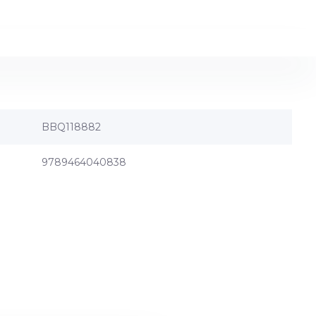
BBQ118882
9789464040838