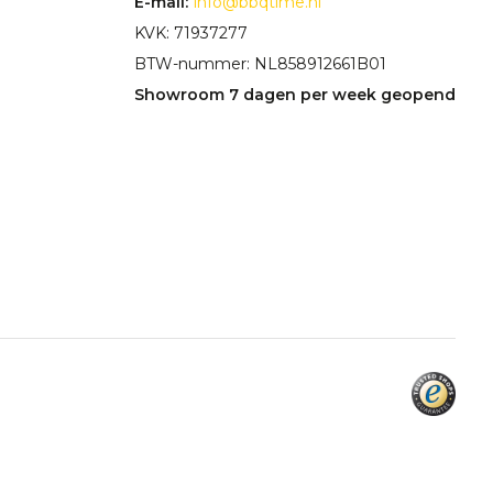
E-mail:
info@bbqtime.nl
KVK: 71937277
BTW-nummer: NL858912661B01
Showroom 7 dagen per week geopend