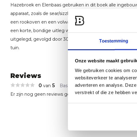
Hazebroek en Elenbaas gebruiken in dit boek alle ingebo
apparaat, zoals de sear/sizzleroosters, bovenrek en spit en 
een rookoven en een volwassen buitenoven voor brood en
een korte, bondige uitleg wordt het dagelijks gebruik en
uitgelegd, gevolgd door 30 bruikbare recepten voor zowel k
Toestemming
tuin.
Onze website maakt gebruik
We gebruiken cookies om cont
Reviews
websiteverkeer te analyseren
adverteren en analyse. Deze
0
5
van
Based on 0 reviews
verstrekt of die ze hebben v
Er zijn nog geen reviews geschreven over dit product..