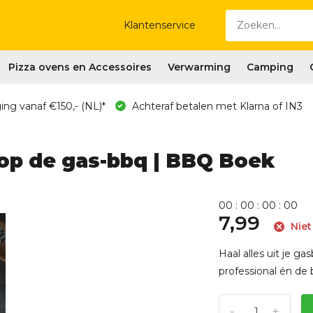
Klantenservice
Pizza ovens en Accessoires
Verwarming
Camping
ing vanaf €150,- (NL)*
Achteraf betalen met Klarna of IN3
 op de gas-bbq | BBQ Boek
0
0
:
0
0
:
0
0
:
0
0
7,99
Niet
Haal alles uit je g
professional én de 
-
+