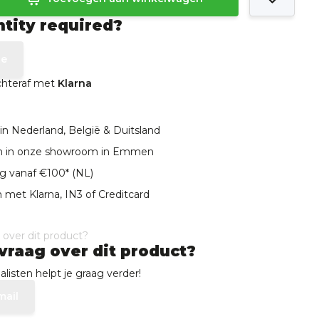
ntity required?
te
achteraf met
Klarna
in Nederland, België & Duitsland
len in onze showroom in Emmen
ng vanaf €100* (NL)
 met Klarna, IN3 of Creditcard
vraag over dit product?
listen helpt je graag verder!
mail