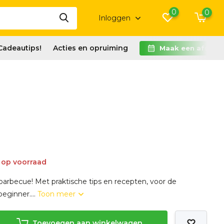
0
0
Inloggen
Cadeautips!
Acties en opruiming
Maak een afspra
 op voorraad
asbarbecue! Met praktische tips en recepten, voor de
beginner....
Toon meer
Toevoegen aan winkelwagen