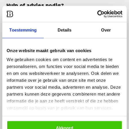
Hulp of advies nodig?
Vraag het een van onze specialisten!
Stuur gemakkelijk een Whatsapp.
Toestemming
Details
Over
Open whatsapp
Onze website maakt gebruik van cookies
We gebruiken cookies om content en advertenties te
personaliseren, om functies voor social media te bieden
en om ons websiteverkeer te analyseren. Ook delen we
informatie over je gebruik van onze site met onze
partners voor social media, adverteren en analyse. Deze
Ontvang de beste DEALS en tips in je inbox!
partners kunnen deze gegevens combineren met andere
informatie die je aan ze heeft verstrekt of die ze hebben
verzameld op basis van je gebruik van hun services.
Abonneer
* Lees hier de wettelijke beperkingen
Akkoord