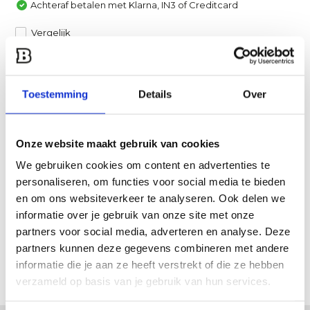
Achteraf betalen met Klarna, IN3 of Creditcard
Vergelijk
Heb je een vraag over dit product?
Toestemming
Details
Over
Een van onze specialisten helpt je graag verder!
Stuur ons een mail
Onze website maakt gebruik van cookies
Productomschrijving
We gebruiken cookies om content en advertenties te
personaliseren, om functies voor social media te bieden
en om ons websiteverkeer te analyseren. Ook delen we
Specificaties
informatie over je gebruik van onze site met onze
partners voor social media, adverteren en analyse. Deze
Reviews
partners kunnen deze gegevens combineren met andere
informatie die je aan ze heeft verstrekt of die ze hebben
Delen
verzameld op basis van je gebruik van hun services.