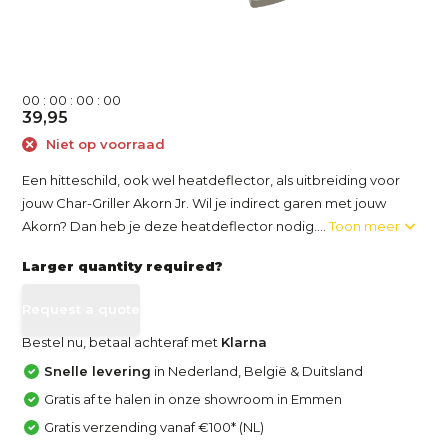
0
0
:
0
0
:
0
0
:
0
0
39,95
Niet op voorraad
Een hitteschild, ook wel heatdeflector, als uitbreiding voor
jouw Char-Griller Akorn Jr. Wil je indirect garen met jouw
Akorn? Dan heb je deze heatdeflector nodig....
Toon meer
Larger quantity required?
Request a quote
Bestel nu, betaal achteraf met
Klarna
Snelle levering
in Nederland, België & Duitsland
Gratis af te halen in onze showroom in Emmen
Gratis verzending vanaf €100* (NL)