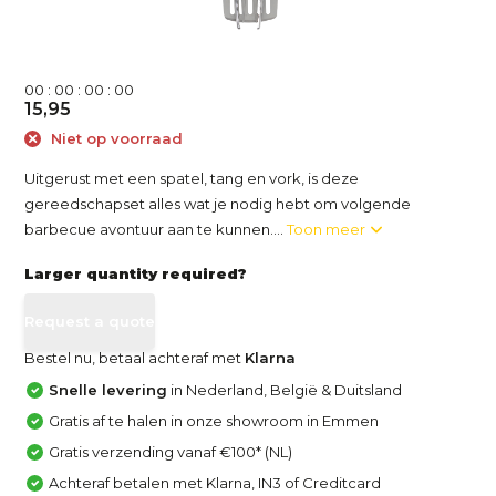
0
0
:
0
0
:
0
0
:
0
0
15,95
Niet op voorraad
Uitgerust met een spatel, tang en vork, is deze
gereedschapset alles wat je nodig hebt om volgende
barbecue avontuur aan te kunnen....
Toon meer
Larger quantity required?
Request a quote
Bestel nu, betaal achteraf met
Klarna
Snelle levering
in Nederland, België & Duitsland
Gratis af te halen in onze showroom in Emmen
Gratis verzending vanaf €100* (NL)
Achteraf betalen met Klarna, IN3 of Creditcard