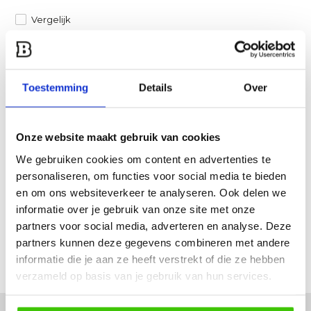
Vergelijk
Heb je een vraag over dit product?
Een van onze specialisten helpt je graag verder!
Toestemming
Details
Over
Stuur ons een mail
Onze website maakt gebruik van cookies
Productomschrijving
We gebruiken cookies om content en advertenties te
personaliseren, om functies voor social media te bieden
Specificaties
en om ons websiteverkeer te analyseren. Ook delen we
informatie over je gebruik van onze site met onze
partners voor social media, adverteren en analyse. Deze
Reviews
partners kunnen deze gegevens combineren met andere
informatie die je aan ze heeft verstrekt of die ze hebben
Delen
verzameld op basis van je gebruik van hun services.