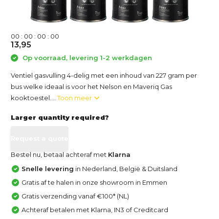
0
0
:
0
0
:
0
0
:
0
0
13,95
Op voorraad, levering 1-2 werkdagen
Ventiel gasvulling 4-delig met een inhoud van 227 gram per
bus welke ideaal is voor het Nelson en Maveriq Gas
kooktoestel....
Toon meer
Larger quantity required?
Request a quote
Bestel nu, betaal achteraf met
Klarna
Snelle levering
in Nederland, België & Duitsland
Gratis af te halen in onze showroom in Emmen
Gratis verzending vanaf €100* (NL)
Achteraf betalen met Klarna, IN3 of Creditcard