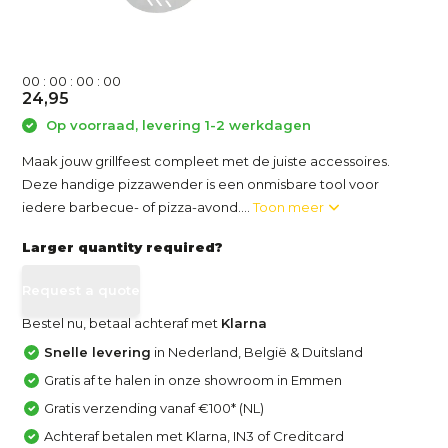
0
0
:
0
0
:
0
0
:
0
0
24,95
Op voorraad, levering 1-2 werkdagen
Maak jouw grillfeest compleet met de juiste accessoires.
Deze handige pizzawender is een onmisbare tool voor
iedere barbecue- of pizza-avond....
Toon meer
Larger quantity required?
Request a quote
Bestel nu, betaal achteraf met
Klarna
Snelle levering
in Nederland, België & Duitsland
Gratis af te halen in onze showroom in Emmen
Gratis verzending vanaf €100* (NL)
Achteraf betalen met Klarna, IN3 of Creditcard