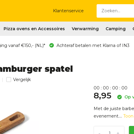
Klantenservice
Pizza ovens en Accessoires
Verwarming
Camping
ing vanaf €150,- (NL)*
Achteraf betalen met Klarna of IN3
amburger spatel
Vergelijk
0
0
:
0
0
:
0
0
:
0
0
8,95
Op v
Met de juiste barb
evenement....
Toon
-
+