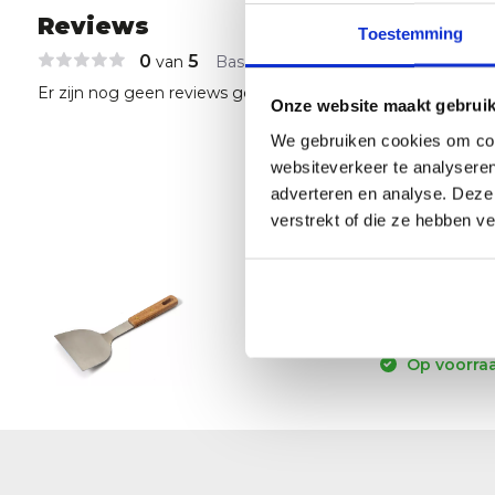
Reviews
Toestemming
0
5
van
Based on 0 reviews
Er zijn nog geen reviews geschreven over dit product..
Onze website maakt gebruik
We gebruiken cookies om cont
websiteverkeer te analyseren
adverteren en analyse. Deze
verstrekt of die ze hebben v
Enders 
8,95
EOL
Op voorraa