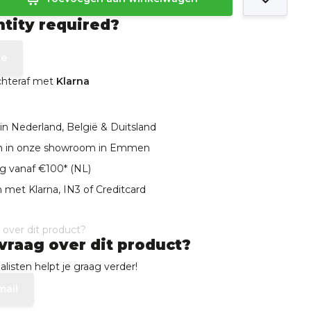
ntity required?
te
achteraf met
Klarna
in Nederland, België & Duitsland
len in onze showroom in Emmen
ng vanaf €100* (NL)
 met Klarna, IN3 of Creditcard
vraag over dit product?
listen helpt je graag verder!
mail