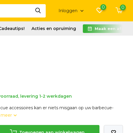
0
0
Inloggen
Cadeautips!
Acties en opruiming
Maak een afspra
oorraad, levering 1-2 werkdagen
ecue accessoires kan er niets misgaan op uw barbecue-
 meer
Toevoegen aan winkelwagen