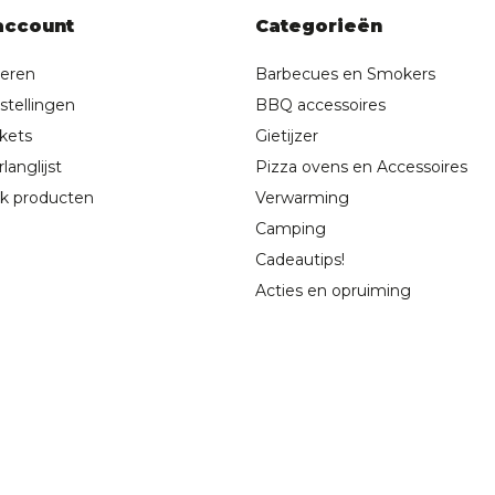
account
Categorieën
reren
Barbecues en Smokers
stellingen
BBQ accessoires
ckets
Gietijzer
langlijst
Pizza ovens en Accessoires
jk producten
Verwarming
Camping
Cadeautips!
Acties en opruiming