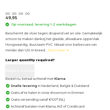
0
0
:
0
0
:
0
0
:
0
0
49,95
Op voorraad, levering 1-2 werkdagen
Beschermt de vloer tegen druipend vet en olie. Gemakkelijk
schoon te maken dankzij het gladde, afwasbare oppervlak.
Hoogwaardig, duurzaam PVC. Ideaal voor barbecues van
minder dan 1,20 m breed...
Toon meer
Larger quantity required?
Request a quote
Bestel nu, betaal achteraf met
Klarna
Snelle levering
in Nederland, België & Duitsland
Gratis af te halen in onze showroom in Emmen
Gratis verzending vanaf €100* (NL)
Achteraf betalen met Klarna, IN3 of Creditcard