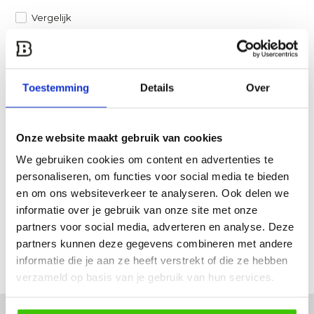
Vergelijk
Heb je een vraag over dit product?
Een van onze specialisten helpt je graag verder!
Toestemming
Details
Over
Stuur ons een mail
Onze website maakt gebruik van cookies
Productomschrijving
We gebruiken cookies om content en advertenties te
personaliseren, om functies voor social media te bieden
Specificaties
en om ons websiteverkeer te analyseren. Ook delen we
informatie over je gebruik van onze site met onze
partners voor social media, adverteren en analyse. Deze
Reviews
partners kunnen deze gegevens combineren met andere
informatie die je aan ze heeft verstrekt of die ze hebben
Delen
verzameld op basis van je gebruik van hun services.