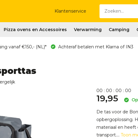
Klantenservice
Pizza ovens en Accessoires
Verwarming
Camping
ing vanaf €150,- (NL)*
Achteraf betalen met Klarna of IN3
sporttas
ergelijk
0
0
:
0
0
:
0
0
:
0
0
19,95
Op 
De tas voor de Bon
opbergoplossing. Hi
materiaal en heeft 
transport....
Toon m