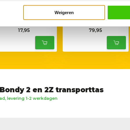
Weigeren
ders Gasdrukregelaar 30-
Enders Bondy 2Z Gas
50mbar
Kooktoestel
17,95
79,95
Bondy 2 en 2Z transporttas
d, levering 1-2 werkdagen