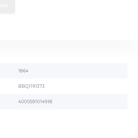
mail
1864
BBQ1191373
4000591014918