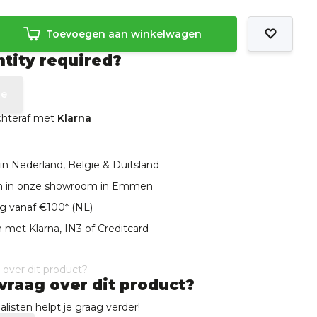
Toevoegen aan winkelwagen
ntity required?
te
achteraf met
Klarna
in Nederland, België & Duitsland
len in onze showroom in Emmen
ng vanaf €100* (NL)
 met Klarna, IN3 of Creditcard
vraag over dit product?
listen helpt je graag verder!