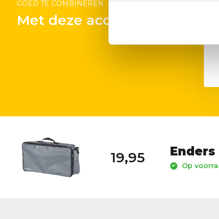
GOED TE COMBINEREN
Met deze accessoires
En
Enders 
19,95
Op voorraa