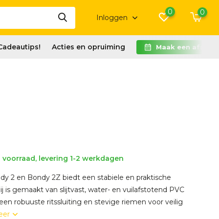
0
0
Inloggen
Cadeautips!
Acties en opruiming
Maak een afspra
voorraad, levering 1-2 werkdagen
dy 2 en Bondy 2Z biedt een stabiele en praktische
j is gemaakt van slijtvast, water- en vuilafstotend PVC
een robuuste ritssluiting en stevige riemen voor veilig
eer