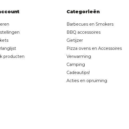
account
Categorieën
reren
Barbecues en Smokers
stellingen
BBQ accessoires
ckets
Gietijzer
langlijst
Pizza ovens en Accessoires
jk producten
Verwarming
Camping
Cadeautips!
Acties en opruiming