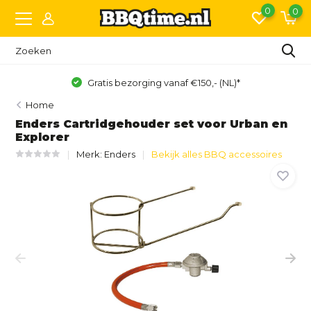
0
0
Achteraf betalen met Klarna of IN3
Home
Enders Cartridgehouder set voor Urban en
Explorer
Merk:
Enders
Bekijk alles BBQ accessoires