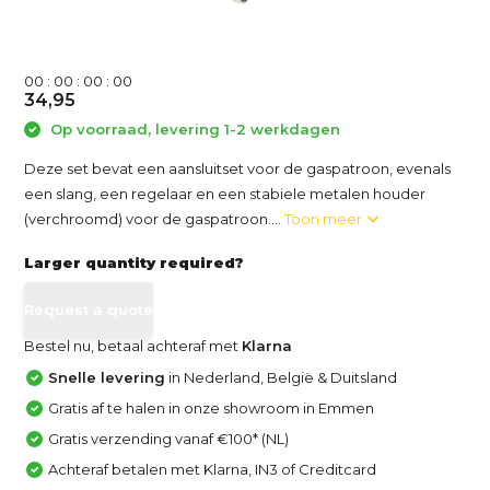
0
0
:
0
0
:
0
0
:
0
0
34,95
Op voorraad, levering 1-2 werkdagen
Deze set bevat een aansluitset voor de gaspatroon, evenals
een slang, een regelaar en een stabiele metalen houder
(verchroomd) voor de gaspatroon....
Toon meer
Larger quantity required?
Request a quote
Bestel nu, betaal achteraf met
Klarna
Snelle levering
in Nederland, België & Duitsland
Gratis af te halen in onze showroom in Emmen
Gratis verzending vanaf €100* (NL)
Achteraf betalen met Klarna, IN3 of Creditcard