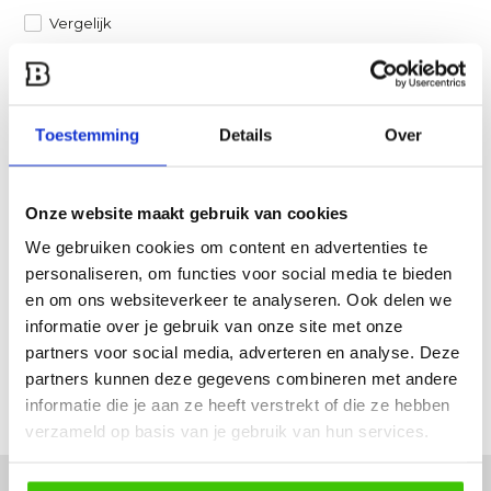
Vergelijk
Heb je een vraag over dit product?
Een van onze specialisten helpt je graag verder!
Toestemming
Details
Over
Stuur ons een mail
Onze website maakt gebruik van cookies
Productomschrijving
We gebruiken cookies om content en advertenties te
personaliseren, om functies voor social media te bieden
Specificaties
en om ons websiteverkeer te analyseren. Ook delen we
informatie over je gebruik van onze site met onze
Reviews
partners voor social media, adverteren en analyse. Deze
partners kunnen deze gegevens combineren met andere
informatie die je aan ze heeft verstrekt of die ze hebben
Delen
verzameld op basis van je gebruik van hun services.