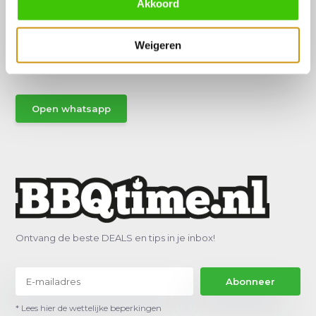
Akkoord
Hulp of advies nodig?
Vraag het een van onze specialisten!
Weigeren
Stuur gemakkelijk een Whatsapp.
Open whatsapp
Ontvang de beste DEALS en tips in je inbox!
Abonneer
* Lees hier de wettelijke beperkingen