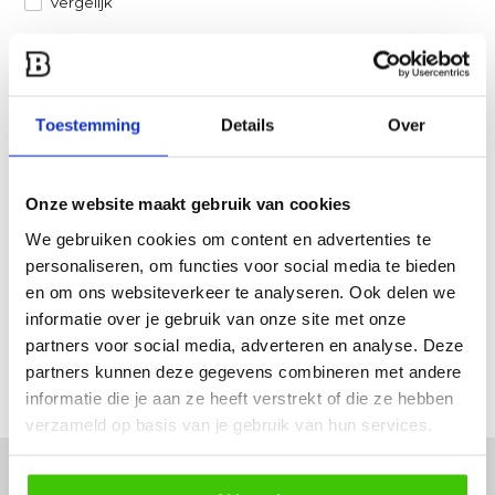
Vergelijk
Heb je een vraag over dit product?
Een van onze specialisten helpt je graag verder!
Toestemming
Details
Over
Stuur ons een mail
Onze website maakt gebruik van cookies
Productomschrijving
We gebruiken cookies om content en advertenties te
personaliseren, om functies voor social media te bieden
Specificaties
en om ons websiteverkeer te analyseren. Ook delen we
informatie over je gebruik van onze site met onze
Reviews
partners voor social media, adverteren en analyse. Deze
partners kunnen deze gegevens combineren met andere
Delen
informatie die je aan ze heeft verstrekt of die ze hebben
verzameld op basis van je gebruik van hun services.