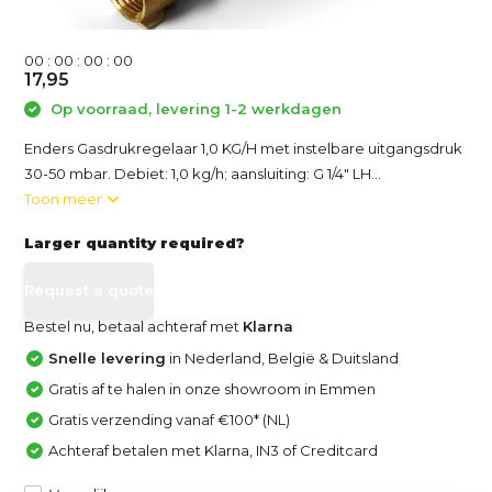
0
0
:
0
0
:
0
0
:
0
0
17,95
Op voorraad, levering 1-2 werkdagen
Enders Gasdrukregelaar 1,0 KG/H met instelbare uitgangsdruk
30-50 mbar. Debiet: 1,0 kg/h; aansluiting: G 1/4" LH...
Toon meer
Larger quantity required?
Request a quote
Bestel nu, betaal achteraf met
Klarna
Snelle levering
in Nederland, België & Duitsland
Gratis af te halen in onze showroom in Emmen
Gratis verzending vanaf €100* (NL)
Achteraf betalen met Klarna, IN3 of Creditcard