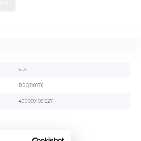
mail
5122
BBQ118176
4000591051227