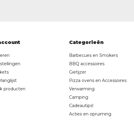
account
Categorieën
reren
Barbecues en Smokers
stellingen
BBQ accessoires
ckets
Gietijzer
langlijst
Pizza ovens en Accessoires
jk producten
Verwarming
Camping
Cadeautips!
Acties en opruiming