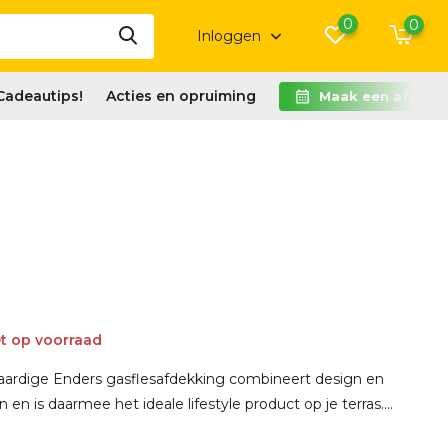
0
0
Inloggen
Cadeautips!
Acties en opruiming
Maak een afspra
t op voorraad
ardige Enders gasflesafdekking combineert design en
én en is daarmee het ideale lifestyle product op je terras....