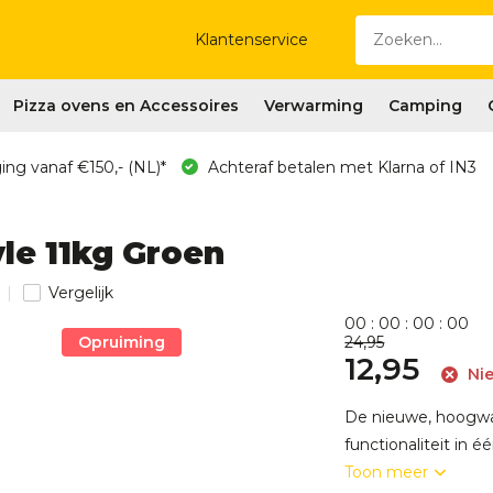
Klantenservice
Pizza ovens en Accessoires
Verwarming
Camping
ing vanaf €150,- (NL)*
Achteraf betalen met Klarna of IN3
le 11kg Groen
Vergelijk
0
0
:
0
0
:
0
0
:
0
0
Opruiming
24,95
12,95
Nie
De nieuwe, hoogwa
functionaliteit in é
Toon meer