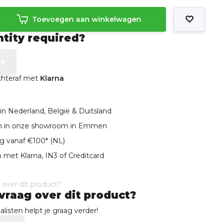
Toevoegen aan winkelwagen
ntity required?
te
achteraf met
Klarna
in Nederland, België & Duitsland
len in onze showroom in Emmen
ng vanaf €100* (NL)
 met Klarna, IN3 of Creditcard
vraag over dit product?
listen helpt je graag verder!