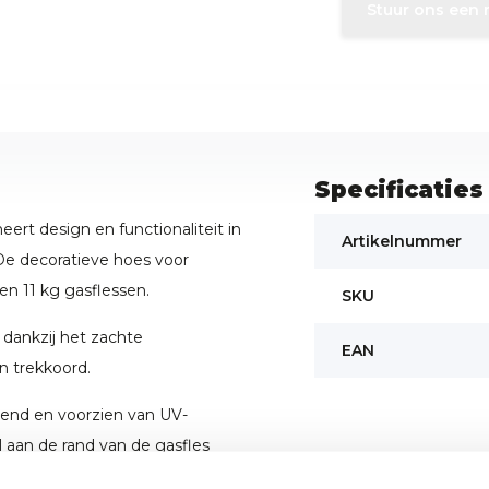
Stuur ons een 
Specificaties
rt design en functionaliteit in
Artikelnummer
. De decoratieve hoes voor
 en 11 kg gasflessen.
SKU
 dankzij het zachte
EAN
 trekkoord.
end en voorzien van UV-
l aan de rand van de gasfles
p uw terras.