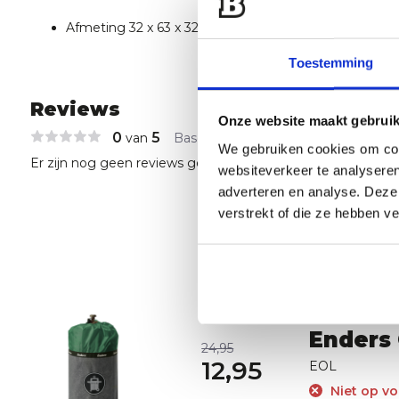
Afmeting 32 x 63 x 32 cm
Toestemming
Reviews
Onze website maakt gebruik
0
5
van
Based on 0 reviews
We gebruiken cookies om cont
Er zijn nog geen reviews geschreven over dit product..
websiteverkeer te analyseren
adverteren en analyse. Deze
verstrekt of die ze hebben v
Enders 
24,95
12,95
EOL
Niet op vo