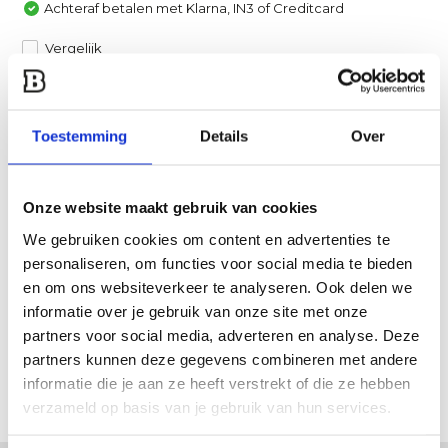
Achteraf betalen met Klarna, IN3 of Creditcard
Vergelijk
Heb je een vraag over dit product?
Toestemming
Details
Over
Een van onze specialisten helpt je graag verder!
Stuur ons een mail
Onze website maakt gebruik van cookies
Productomschrijving
We gebruiken cookies om content en advertenties te
personaliseren, om functies voor social media te bieden
en om ons websiteverkeer te analyseren. Ook delen we
Specificaties
informatie over je gebruik van onze site met onze
partners voor social media, adverteren en analyse. Deze
Reviews
partners kunnen deze gegevens combineren met andere
informatie die je aan ze heeft verstrekt of die ze hebben
Delen
verzameld op basis van je gebruik van hun services.