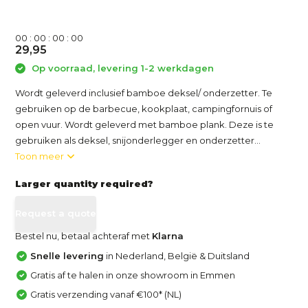
0
0
:
0
0
:
0
0
:
0
0
29,95
Op voorraad, levering 1-2 werkdagen
Wordt geleverd inclusief bamboe deksel/ onderzetter. Te
gebruiken op de barbecue, kookplaat, campingfornuis of
open vuur. Wordt geleverd met bamboe plank. Deze is te
gebruiken als deksel, snijonderlegger en onderzetter...
Toon meer
Larger quantity required?
Request a quote
Bestel nu, betaal achteraf met
Klarna
Snelle levering
in Nederland, België & Duitsland
Gratis af te halen in onze showroom in Emmen
Gratis verzending vanaf €100* (NL)