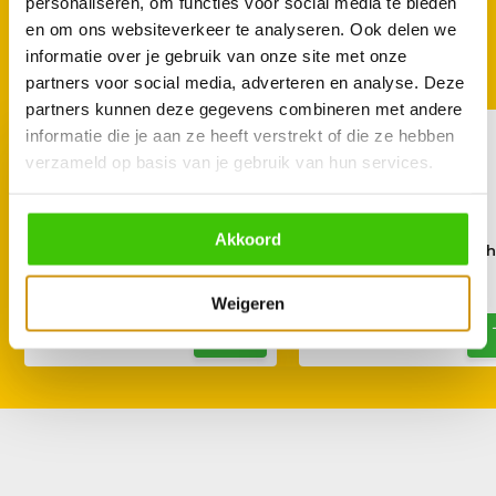
personaliseren, om functies voor social media te bieden
en om ons websiteverkeer te analyseren. Ook delen we
GOED TE COMBINEREN
informatie over je gebruik van onze site met onze
Met deze accessoires
partners voor social media, adverteren en analyse. Deze
partners kunnen deze gegevens combineren met andere
informatie die je aan ze heeft verstrekt of die ze hebben
verzameld op basis van je gebruik van hun services.
Akkoord
Enders Magnetische
Enders Magnetisc
keukenrolhouder
Afvalemmer XL
13,95
24,95
Weigeren
19,95
32,95