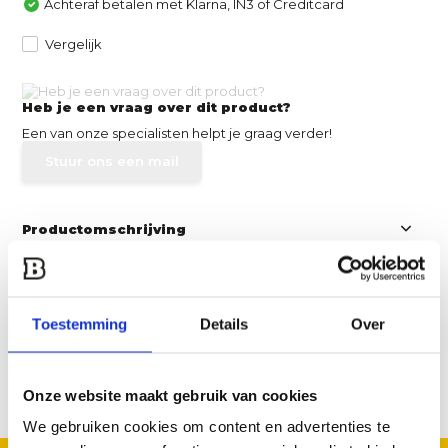
Achteraf betalen met Klarna, IN3 of Creditcard
Vergelijk
Heb je een vraag over dit product?
Een van onze specialisten helpt je graag verder!
Stuur ons een mail
Productomschrijving
Specificaties
Toestemming
Details
Over
Reviews
Onze website maakt gebruik van cookies
Delen
We gebruiken cookies om content en advertenties te