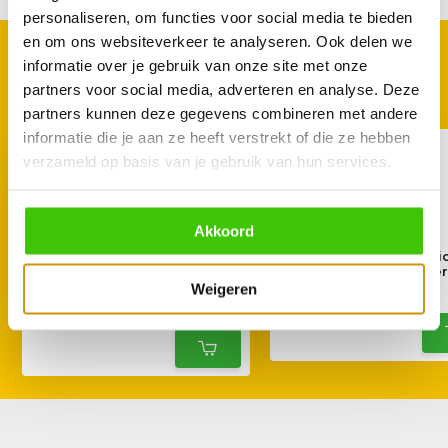
personaliseren, om functies voor social media te bieden
en om ons websiteverkeer te analyseren. Ook delen we
GOED TE COMBINEREN
informatie over je gebruik van onze site met onze
Met deze accessoires
partners voor social media, adverteren en analyse. Deze
partners kunnen deze gegevens combineren met andere
informatie die je aan ze heeft verstrekt of die ze hebben
verzameld op basis van je gebruik van hun services.
Akkoord
Enders Premium
Enders Switch Gri
beschermhoes voor Hyde 3 &
gevogelte houde
4
Weigeren
39,95
44,95
59,95