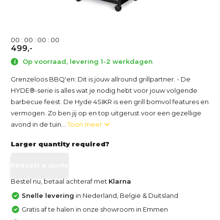
0
0
:
0
0
:
0
0
:
0
0
499,-
Op voorraad, levering 1-2 werkdagen
Grenzeloos BBQ'en: Dit is jouw allround grillpartner. - De
HYDE®-serie is alles wat je nodig hebt voor jouw volgende
barbecue feest. De Hyde 4SIKR is een grill bomvol features en
vermogen. Zo ben jij op en top uitgerust voor een gezellige
avond in de tuin...
Toon meer
Larger quantity required?
Request a quote
Bestel nu, betaal achteraf met
Klarna
Snelle levering
in Nederland, België & Duitsland
Gratis af te halen in onze showroom in Emmen