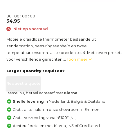
0
0
:
0
0
:
0
0
:
0
0
34,95
Niet op voorraad
Mobiele draadloze thermometer bestaande uit
zenderstation, besturingseenheid en twee
temperatuursensoren. Uit te breiden tot 4. Met zeven presets
voor verschillende gerechten....
Toon meer
Larger quantity required?
Request a quote
Bestel nu, betaal achteraf met
Klarna
Snelle levering
in Nederland, België & Duitsland
Gratis af te halen in onze showroom in Emmen
Gratis verzending vanaf €100* (NL)
Achteraf betalen met Klarna, IN3 of Creditcard