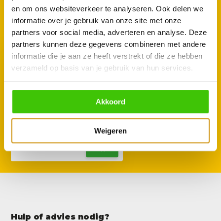
GOED TE COMBINEREN
en om ons websiteverkeer te analyseren. Ook delen we
Met deze accessoires
informatie over je gebruik van onze site met onze
partners voor social media, adverteren en analyse. Deze
partners kunnen deze gegevens combineren met andere
informatie die je aan ze heeft verstrekt of die ze hebben
verzameld op basis van je gebruik van hun services.
Akkoord
Enders uitbreidingsset voor
LCD draadloze thermometer,
2 stuks
Weigeren
7,95
Hulp of advies nodig?