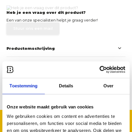
Heb je een vraag over dit product?
Een van onze specialisten helpt je graag verder!
Stuur ons een mail
Productomschrijving
Specificaties
Reviews
Toestemming
Details
Over
Delen
Onze website maakt gebruik van cookies
We gebruiken cookies om content en advertenties te
GOED TE COMBINEREN
personaliseren, om functies voor social media te bieden
Met deze accessoires
en om ons websiteverkeer te analyseren. Ook delen we