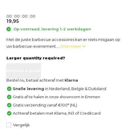
0
0
:
0
0
:
0
0
:
0
0
19,95
Op voorraad, levering 1-2 werkdagen
Met de juiste barbecue accessoires kan er niets misgaan op
uw barbecue-evenement....
Toon meer
Larger quantity required?
Request a quote
Bestel nu, betaal achteraf met
Klarna
Snelle levering
in Nederland, België & Duitsland
Gratis af te halen in onze showroom in Emmen
Gratis verzending vanaf €100* (NL)
Achteraf betalen met Klarna, IN3 of Creditcard
Vergelijk