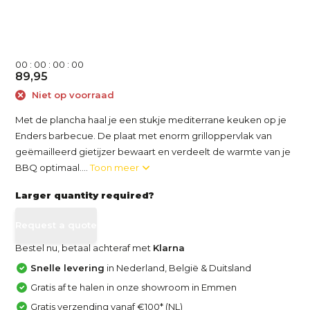
0
0
:
0
0
:
0
0
:
0
0
89,95
Niet op voorraad
Met de plancha haal je een stukje mediterrane keuken op je
Enders barbecue. De plaat met enorm grilloppervlak van
geëmailleerd gietijzer bewaart en verdeelt de warmte van je
BBQ optimaal....
Toon meer
Larger quantity required?
Request a quote
Bestel nu, betaal achteraf met
Klarna
Snelle levering
in Nederland, België & Duitsland
Gratis af te halen in onze showroom in Emmen
Gratis verzending vanaf €100* (NL)