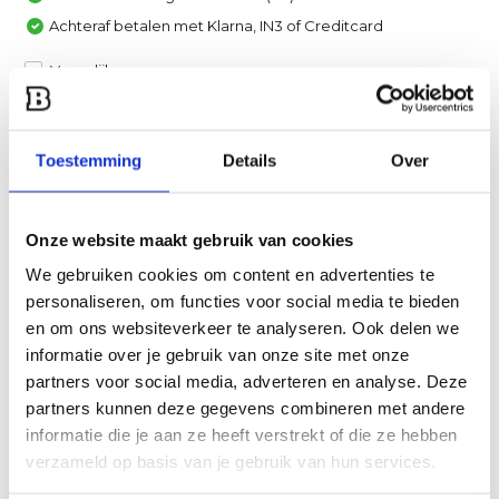
Achteraf betalen met Klarna, IN3 of Creditcard
Vergelijk
Heb je een vraag over dit product?
Toestemming
Details
Over
Een van onze specialisten helpt je graag verder!
Stuur ons een mail
Onze website maakt gebruik van cookies
We gebruiken cookies om content en advertenties te
Productomschrijving
personaliseren, om functies voor social media te bieden
en om ons websiteverkeer te analyseren. Ook delen we
Specificaties
informatie over je gebruik van onze site met onze
partners voor social media, adverteren en analyse. Deze
Reviews
partners kunnen deze gegevens combineren met andere
informatie die je aan ze heeft verstrekt of die ze hebben
verzameld op basis van je gebruik van hun services.
Delen