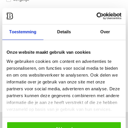
Heb je een vraag over dit product?
Een van onze specialisten helpt je graag verder!
Toestemming
Details
Over
Stuur ons een mail
Onze website maakt gebruik van cookies
Productomschrijving
We gebruiken cookies om content en advertenties te
personaliseren, om functies voor social media te bieden
Specificaties
en om ons websiteverkeer te analyseren. Ook delen we
informatie over je gebruik van onze site met onze
Reviews
partners voor social media, adverteren en analyse. Deze
partners kunnen deze gegevens combineren met andere
Delen
informatie die je aan ze heeft verstrekt of die ze hebben
verzameld op basis van je gebruik van hun services.