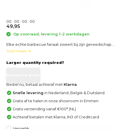
0
0
:
0
0
:
0
0
:
0
0
49,95
Op voorraad, levering 1-2 werkdagen
Elke echte barbecue fanaat zweert bij zijn gereedschap....
Toon meer
Larger quantity required?
Request a quote
Bestel nu, betaal achteraf met
Klarna
Snelle levering
in Nederland, België & Duitsland
Gratis af te halen in onze showroom in Emmen
Gratis verzending vanaf €100* (NL)
Achteraf betalen met Klarna, IN3 of Creditcard
Vergelijk