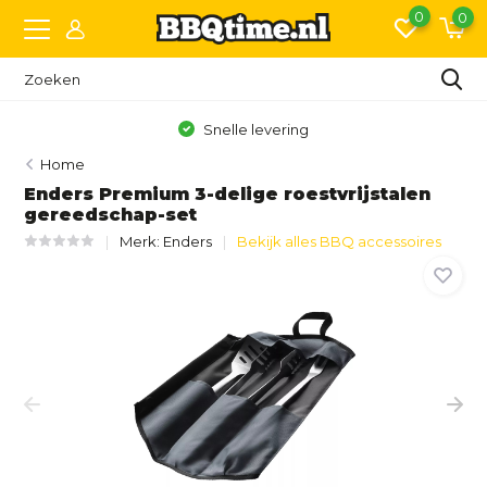
0
0
Gratis bezorging vanaf €150,- (NL)*
Home
Enders Premium 3-delige roestvrijstalen
gereedschap-set
Merk:
Enders
Bekijk alles BBQ accessoires