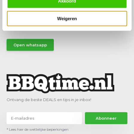
Akkoord
Hulp of advies nodig?
Vraag het een van onze specialisten!
Weigeren
Stuur gemakkelijk een Whatsapp.
Open whatsapp
Ontvang de beste DEALS en tips in je inbox!
Abonneer
* Lees hier de wettelijke beperkingen