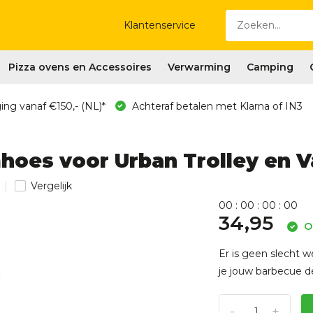
Klantenservice
Pizza ovens en Accessoires
Verwarming
Camping
ing vanaf €150,- (NL)*
Achteraf betalen met Klarna of IN3
oes voor Urban Trolley en V
Vergelijk
0
0
:
0
0
:
0
0
:
0
0
34,95
Op
Er is geen slecht 
je jouw barbecue de
-
+