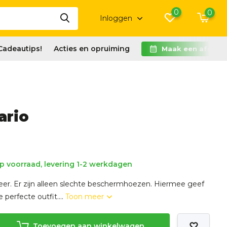
0
0
Inloggen
Cadeautips!
Acties en opruiming
Maak een afspra
ario
 voorraad, levering 1-2 werkdagen
weer. Er zijn alleen slechte beschermhoezen. Hiermee geef
 perfecte outfit....
Toon meer
Toevoegen aan winkelwagen