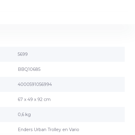
5699
BBQ10685
4000591056994
67 x 49 x 92 cm
0,6 kg
Enders Urban Trolley en Vario