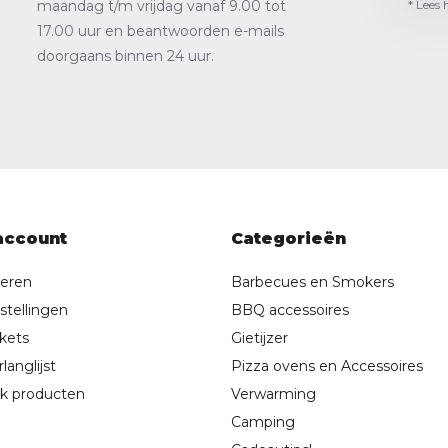
* Lees 
maandag t/m vrijdag vanaf 9.00 tot
17.00 uur en beantwoorden e-mails
doorgaans binnen 24 uur.
account
Categorieën
reren
Barbecues en Smokers
stellingen
BBQ accessoires
ckets
Gietijzer
langlijst
Pizza ovens en Accessoires
jk producten
Verwarming
Camping