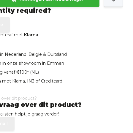
ntity required?
te
achteraf met
Klarna
in Nederland, België & Duitsland
len in onze showroom in Emmen
ng vanaf €100* (NL)
 met Klarna, IN3 of Creditcard
vraag over dit product?
listen helpt je graag verder!
mail