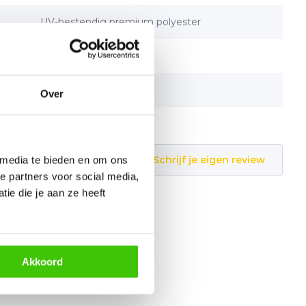
UV-bestendig premium polyester
Ja
Ja
Over
Schrijf je eigen review
 media te bieden en om ons
e partners voor social media,
ie die je aan ze heeft
Akkoord