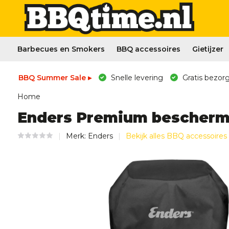
Barbecues en Smokers
BBQ accessoires
Gietijzer
BBQ Summer Sale ▸
Snelle levering
Gratis bezorg
Home
Enders Premium beschermh
Merk:
Enders
Bekijk alles BBQ accessoires